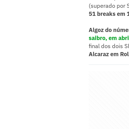
(superado por S
51 breaks em 
Algoz do númer
saibro, em abr
final dos dois
Alcaraz em Ro