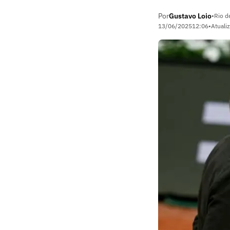
Por
Gustavo Loio
•
Rio d
13/06/2025
12:06
•
Atuali