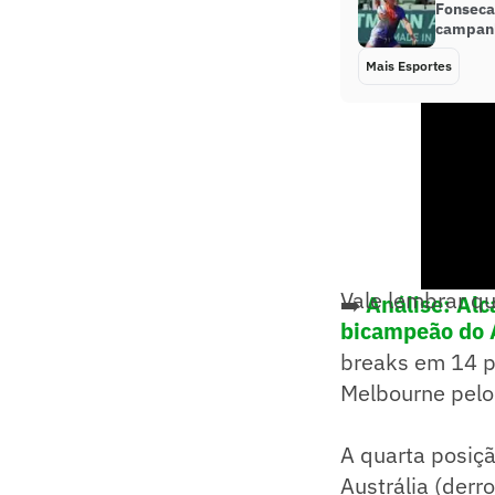
Fonseca
campanh
Mais Esportes
Vale lembrar q
➡️
Análise: Alc
bicampeão do 
breaks em 14 pa
Melbourne pelo 
A quarta posiç
Austrália (derr