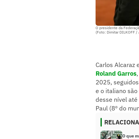
O presidente da Federação
(Foto: Dimitar DILKOFF /
Carlos Alcaraz 
Roland Garros
2025, seguidos
e o italiano sã
desse nível até
Paul (8º do mu
RELACION
O que m