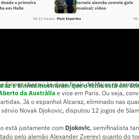
 desde a primeira
torneio alemão comete gafe
a em Halle
musical; vídeo
Há 11 meses
Mais Esportes
Há 
ue Sinner chegou às duas finais de Major na temp
araz e Sinner mostraram que o tênis está em ó
Aberto da Austrália
e vice em Paris. Ou seja, con
rtidas. Já o espanhol Alcaraz, eliminado nas qua
sérvio Novak Djokovic, disputou 12 jogos de Slam
ão está justamente com
Djokovic
, semifinalista ta
otado pelo alemão Alexander Zverev) quanto do to