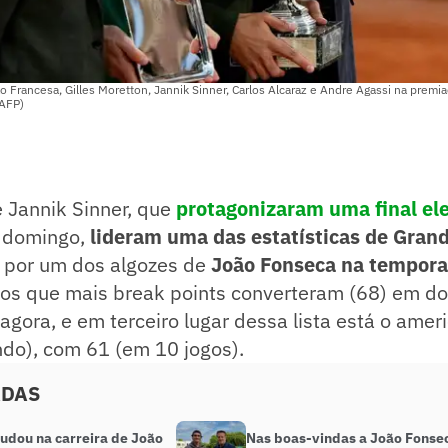
 Francesa, Gilles Moretton, Jannik Sinner, Carlos Alcaraz e Andre Agassi na prem
 AFP)
e Jannik Sinner, que
protagonizaram uma final el
, domingo,
lideram uma das estatísticas de Gran
 por um dos algozes de
João Fonseca na tempor
o os que mais break points converteram (68) em do
 agora, e em terceiro lugar dessa lista está o am
ndo), com 61 (em 10 jogos).
ADAS
udou na carreira de João
Nas boas-vindas a João Fonse