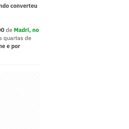
ndo converteu
000
de
Madri, no
as quartas de
ne e por