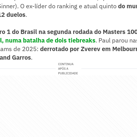
inner). O ex-líder do ranking e atual quinto
do mu
12 duelos
.
o 1 do Brasil na segunda rodada do Masters 1
il, numa batalha de dois tiebreaks
. Paul parou n
 Slams de 2025:
derrotado por Zverev em Melbour
land Garros
.
CONTINUA
APÓS A
PUBLICIDADE