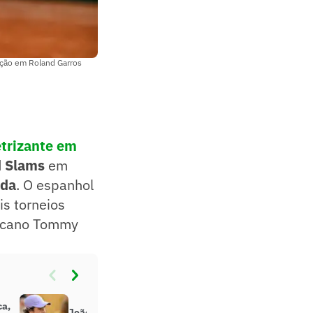
iação em Roland Garros
etrizante em
d Slams
em
ada
. O espanhol
is torneios
ericano Tommy
ca,
João Fonseca deve subir no