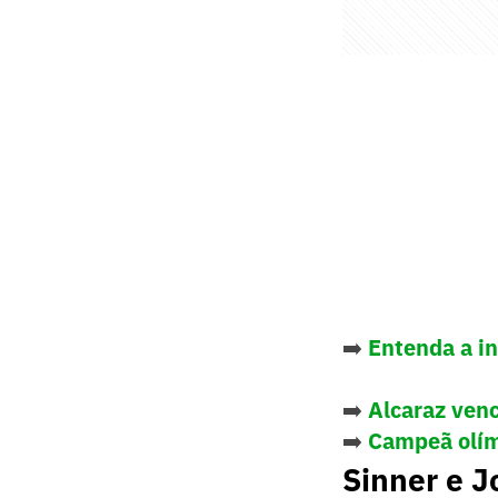
➡️
Entenda a in
➡️
Alcaraz venc
➡️
Campeã olímp
Sinner e J