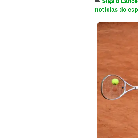
➡️
Siga o Lanc
notícias do es