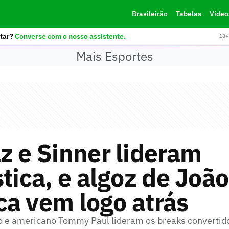
Brasileirão
Tabelas
Vídeo
tar?
Converse com o nosso assistente.
18+ 
Mais Esportes
z e Sinner lideram
stica, e algoz de João
a vem logo atrás
no e americano Tommy Paul lideram os breaks converti