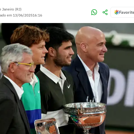
e Janeiro (RJ)
Favorit
zado em
13/06/2025
16:16