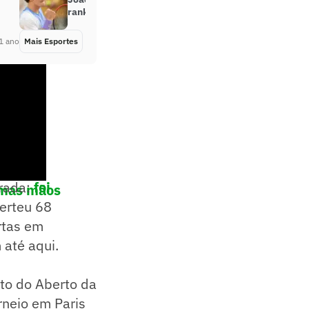
ranking antes de Halle; entenda
1 ano
Mais Esportes
Há 11 meses
orada:
foi
timas mãos
verteu 68
rtas em
 até aqui.
nto do Aberto da
rneio em Paris