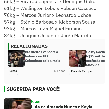
66kg – Ricardo Capoeira x Henrique Goku
61kg – Wellington Lobo x Robson Cassaco
70kg – Marcos Junior x Leonardo Uchoa
57kg – Stênio Barbosa x Kleberson Sousa
93kg – Marcos Luz x Miguel Firmino
84kg – Joaquim Juliano x Jorge Marreta
RELACIONADAS
Brasileiros vencem a
Colby Covingto
balança no UFC
R$75 mil de p
Columbus; saiba mais
confusão com
Masvidal
Lutas
Há 4 anos
Fora de Campo
SUGERIDA PARA VOCÊ!
lutas
Luta de Amanda Nunes e Kayla