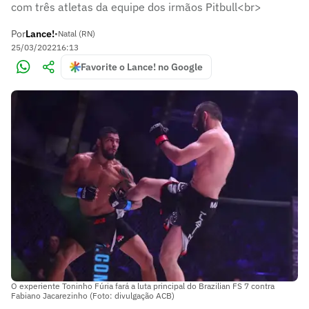
com três atletas da equipe dos irmãos Pitbull<br>
Por
Lance!
•
Natal (RN)
25/03/2022
16:13
Favorite o Lance! no Google
O experiente Toninho Fúria fará a luta principal do Brazilian FS 7 contra
Fabiano Jacarezinho (Foto: divulgação ACB)