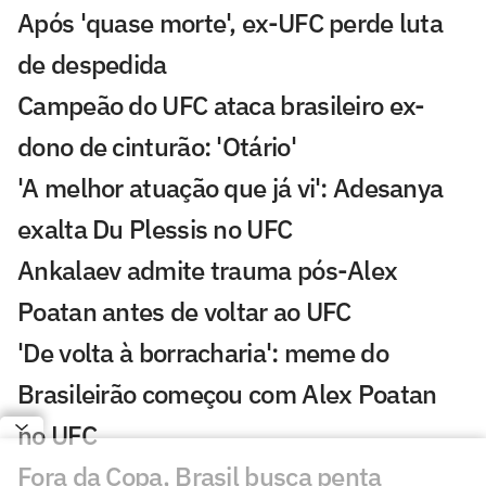
Após 'quase morte', ex-UFC perde luta
de despedida
Campeão do UFC ataca brasileiro ex-
dono de cinturão: 'Otário'
'A melhor atuação que já vi': Adesanya
exalta Du Plessis no UFC
Ankalaev admite trauma pós-Alex
Poatan antes de voltar ao UFC
'De volta à borracharia': meme do
Brasileirão começou com Alex Poatan
no UFC
Fora da Copa, Brasil busca penta