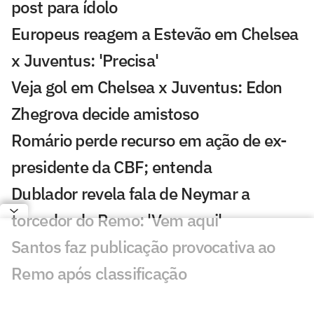
post para ídolo
Europeus reagem a Estevão em Chelsea
x Juventus: 'Precisa'
Veja gol em Chelsea x Juventus: Edon
Zhegrova decide amistoso
Romário perde recurso em ação de ex-
presidente da CBF; entenda
Dublador revela fala de Neymar a
torcedor do Remo: 'Vem aqui'
Santos faz publicação provocativa ao
Remo após classificação
Discussão de Neymar contra Remo irrita