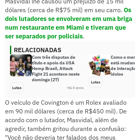
Masvidal lhe causou um prejuízo de 15 mil
dólares (cerca de R$75 mil) em seu carro.
Os
dois lutadores se envolveram em uma briga
num restaurante em Miami e tiveram que
ser separados por policiais
.
RELACIONADAS
Com três disputas de
Como o merca
título e apoio da USA
está mudando
Hemp Brasil, Attack
de interação e
Fight 21 acontece neste
ídolos
domingo (27)
Lutas
Lutas
Há 4 anos
O veículo de Covington é um Rolex avaliado
em 90 mil dólares (cerca de R$450 mil). De
acordo com o lutador, Masvidal, além de
agredir, também gritou durante a confusão:
"Você não deveria ter falados dos meus