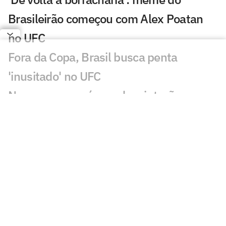
Brasileirão começou com Alex Poatan
no UFC
Fora da Copa, Brasil busca penta
'inusitado' no UFC
Nove meses após perder cinturão para
Alex Poatan, russo volta ao UFC
Dana White descarta rápido retorno de
Conor McGregor ao UFC: 'Nem vale'
Conor McGregor revela gravidade de
lesão que sofreu no UFC 329
Brasileiro nocauteia compatriota e leva