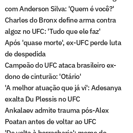
com Anderson Silva: 'Quem é você?'
Charles do Bronx define arma contra
algoz no UFC: 'Tudo que ele faz'
Após 'quase morte', ex-UFC perde luta
de despedida
Campeão do UFC ataca brasileiro ex-
dono de cinturão: 'Otário'
'A melhor atuação que já vi': Adesanya
exalta Du Plessis no UFC
Ankalaev admite trauma pós-Alex
Poatan antes de voltar ao UFC
'De volta à borracharia': meme do