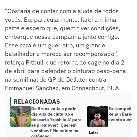
"Gostaria de contar com a ajuda de todos
vocês. Eu, particularmente, farei a minha
parte e espero que, quem tiver condições,
embarque nessa campanha junto comigo.
Esse cara é um guerreiro, um grande
batalhador e merece ser recompensado",
reforça Pitbull, que retorna ao cage no dia 2
de abril para defender o cinturão peso-pena
na semifinal do GP do Bellator contra
Emmanuel Sanchez, em Connecticut, EUA.
RELACIONADAS
Do Bronx volta a pedir
Ex-campeão d
disputa de cinturão e
Renan Barão a
descarta ‘trash talk’ para
evento alemã
se promover: ‘Querem
ver show? Me botem no
Lutas
octógono’