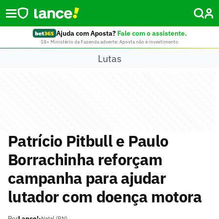
Ajuda com Aposta?
Fale com o assistente.
18+ Ministério da Fazenda adverte: Aposta não é investimento
Lutas
Patrício Pitbull e Paulo
Borrachinha reforçam
campanha para ajudar
lutador com doença motora
Por
Lance!
•
Natal (RN)