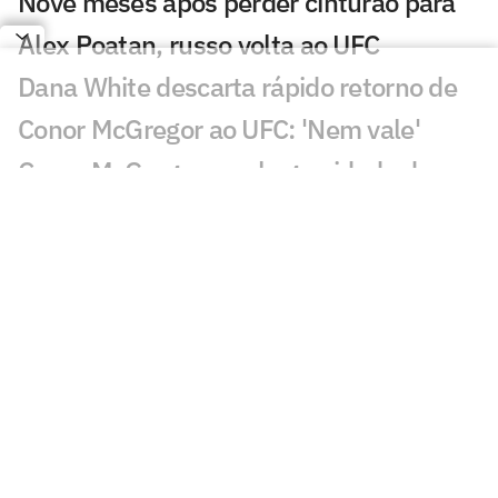
Nove meses após perder cinturão para
Alex Poatan, russo volta ao UFC
Dana White descarta rápido retorno de
Conor McGregor ao UFC: 'Nem vale'
Conor McGregor revela gravidade de
lesão que sofreu no UFC 329
Brasileiro nocauteia compatriota e leva
mais de R$ 500 mil no UFC
Du Plessis vence duelo de ex-campeões
no UFC Oklahoma City; veja resultados
Du Plessis x Usman: saiba card
completo, horário e onde assistir ao UFC