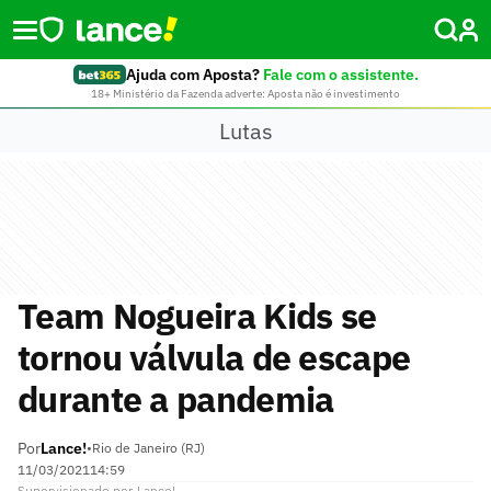
Ajuda com Aposta?
Fale com o assistente.
18+ Ministério da Fazenda adverte: Aposta não é investimento
Lutas
Team Nogueira Kids se
tornou válvula de escape
durante a pandemia
Por
Lance!
•
Rio de Janeiro (RJ)
11/03/2021
14:59
Supervisionado
por
Lance!