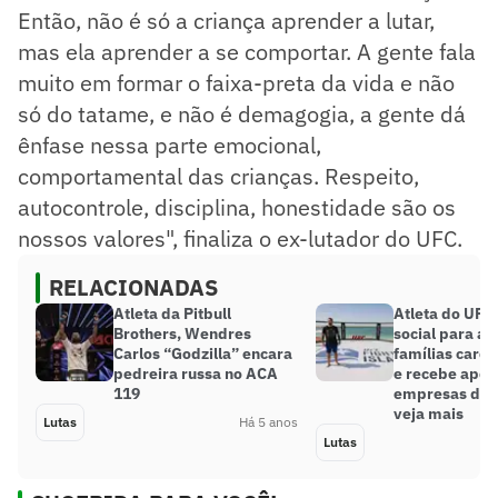
Então, não é só a criança aprender a lutar,
mas ela aprender a se comportar. A gente fala
muito em formar o faixa-preta da vida e não
só do tatame, e não é demagogia, a gente dá
ênfase nessa parte emocional,
comportamental das crianças. Respeito,
autocontrole, disciplina, honestidade são os
nossos valores", finaliza o ex-lutador do UFC.
RELACIONADAS
Atleta da Pitbull
Atleta do UFC 
Brothers, Wendres
social para aj
Carlos “Godzilla” encara
famílias caren
pedreira russa no ACA
e recebe apoi
119
empresas de 
veja mais
Lutas
Há 5 anos
Lutas