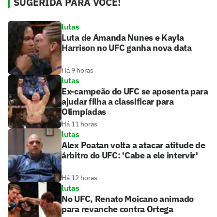
SUGERIDA PARA VOCÊ!
lutas
Luta de Amanda Nunes e Kayla
Harrison no UFC ganha nova data
Há 9 horas
lutas
Ex-campeão do UFC se aposenta para
ajudar filha a classificar para
Olimpíadas
Há 11 horas
lutas
Alex Poatan volta a atacar atitude de
árbitro do UFC: 'Cabe a ele intervir'
Há 12 horas
lutas
No UFC, Renato Moicano animado
para revanche contra Ortega