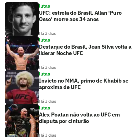
lutas
UFC: estrela do Brasil, Allan 'Puro
Osso' morre aos 34 anos
Há 3 dias
lutas
Destaque do Brasil, Jean Silva volta a
liderar Noche UFC
Há 3 dias
lutas
Invicto no MMA, primo de Khabib se
aproxima de UFC
Há 3 dias
lutas
Alex Poatan não volta ao UFC em
disputa por cinturão
Há 3 dias