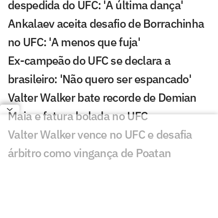
despedida do UFC: 'A última dança'
Ankalaev aceita desafio de Borrachinha
no UFC: 'A menos que fuja'
Ex-campeão do UFC se declara a
brasileiro: 'Não quero ser espancado'
Valter Walker bate recorde de Demian
Maia e fatura bolada no UFC
Valter Walker vence no UFC e desafia
árbitro como vingança de Poatan
Ankalaev vence, mas não convence no
UFC Abu Dhabi; veja resultados
Vídeo: Conor McGregor treina antes de