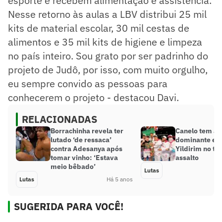
esporte e recebem alimentação e assistência.
Nesse retorno às aulas a LBV distribui 25 mil
kits de material escolar, 30 mil cestas de
alimentos e 35 mil kits de higiene e limpeza
no país inteiro. Sou grato por ser padrinho do
projeto de Judô, por isso, com muito orgulho,
eu sempre convido as pessoas para
conhecerem o projeto - destacou Davi.
RELACIONADAS
Borrachinha revela ter
Canelo tem at
lutado ‘de ressaca’
dominante e n
contra Adesanya após
Yildirim no te
tomar vinho: ‘Estava
assalto
meio bêbado’
Lutas
Lutas
Há 5 anos
SUGERIDA PARA VOCÊ!