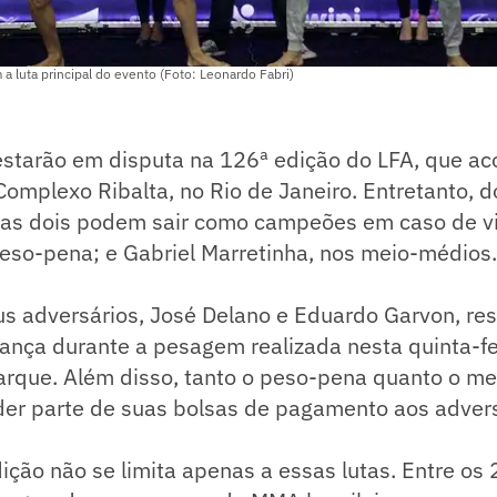
 a luta principal do evento (Foto: Leonardo Fabri)
estarão em disputa na 126ª edição do LFA, que ac
 Complexo Ribalta, no Rio de Janeiro. Entretanto, 
nas dois podem sair como campeões em caso de vi
peso-pena; e Gabriel Marretinha, nos meio-médios.
us adversários, José Delano e Eduardo Garvon, re
ança durante a pesagem realizada nesta quinta-fe
arque. Além disso, tanto o peso-pena quanto o m
der parte de suas bolsas de pagamento aos advers
ição não se limita apenas a essas lutas. Entre os 