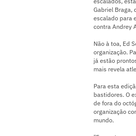
escalados, est
Gabriel Braga, 
escalado para e
contra Andrey 
Não à toa, Ed S
organização. Pa
já estão pronto
mais revela at
Para esta ediçã
bastidores. O e
de fora do octó
organização co
mundo.