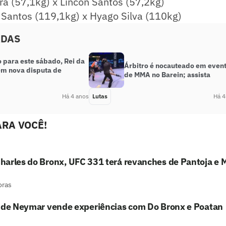
ra (57,1kg) x Lincon Santos (57,2kg)
Santos (119,1kg) x Hyago Silva (110kg)
ADAS
 para este sábado, Rei da
Árbitro é nocauteado em even
tem nova disputa de
de MMA no Barein; assista
Há 4 anos
Lutas
Há 4
RA VOCÊ!
harles do Bronx, UFC 331 terá revanches de Pantoja e 
oras
o de Neymar vende experiências com Do Bronx e Poatan