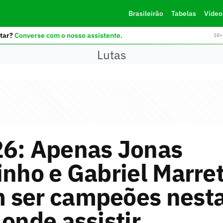
Brasileirão
Tabelas
Vídeo
tar?
Converse com o nosso assistente.
18+ 
Lutas
26: Apenas Jonas
inho e Gabriel Marre
 ser campeões nest
 onde assistir