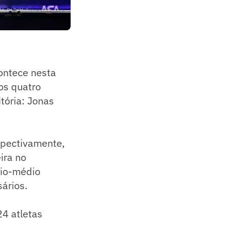
ontece nesta
dos quatro
tória: Jonas
spectivamente,
ira no
eio-médio
ários.
24 atletas