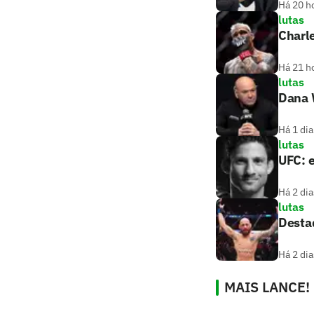
Há 20 h
lutas
Charle
Há 21 h
lutas
Dana W
Há 1 dia
lutas
UFC: e
Há 2 dia
lutas
Destaq
Há 2 dia
MAIS LANCE!