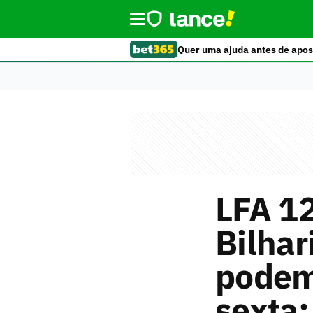
Quer uma ajuda antes de apos
LFA 1
Bilhar
podem
sexta;