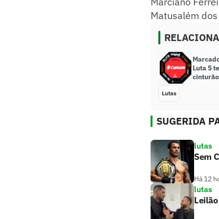
Marciano Ferrei
Matusalém dos 
RELACION
Marcado
Luta 5 
cinturão
Lutas
SUGERIDA PA
lutas
Sem C
Há 12 h
lutas
Leilã