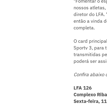
"Fomentar o es
nossos atletas,
diretor do LFA.
então a vinda d
completa.
O card principa
Sportv 3, para t
transmitidas pe
poderá ser ass
Confira abaixo 
LFA 126
Complexo Ribal
Sexta-feira, 1