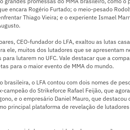
ão grandes promessas do MMA brasileiro, como o
que encara Rogério Furtado; o meio-pesado Rodolf
nfrentar Thiago Vieira; e o experiente Ismael Mar
Augusto.
oares, CEO-fundador do LFA, exaltou as lutas cas
ra ele, muitos dos lutadores que se apresentam ne
s para lutarem no UFC. Vale destacar que a compa
letas para o maior evento de MMA do mundo.
o brasileira, o LFA contou com dois nomes de pes
x-campeão do Strikeforce Rafael Feijão, que agora
gono, e o empresário Daniel Mauro, que destacou 
mo principal plataforma de revelação de lutadore