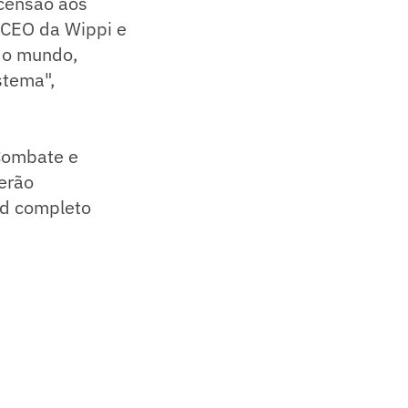
scensão aos
 CEO da Wippi e
a o mundo,
stema",
 Combate e
serão
ard completo