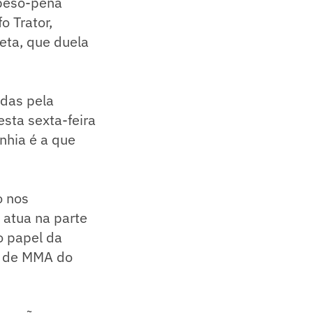
 peso-pena
o Trator,
reta, que duela
adas pela
sta sexta-feira
nhia é a que
o nos
 atua na parte
o papel da
s de MMA do