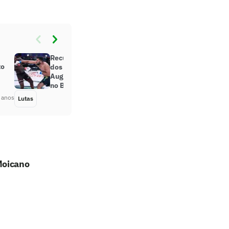
Recuperado da lesão que o afastou
to
dos cages por quase um ano, José
Augusto “Gugu” luta este sábado
no Bellator 276
 anos
Lutas
Há 4 anos
Moicano