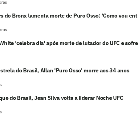
oras
s do Bronx lamenta morte de Puro Osso: 'Como vou ent
oras
hite 'celebra dia' após morte de lutador do UFC e sofre c
strela do Brasil, Allan 'Puro Osso' morre aos 34 anos
s
ue do Brasil, Jean Silva volta a liderar Noche UFC
s