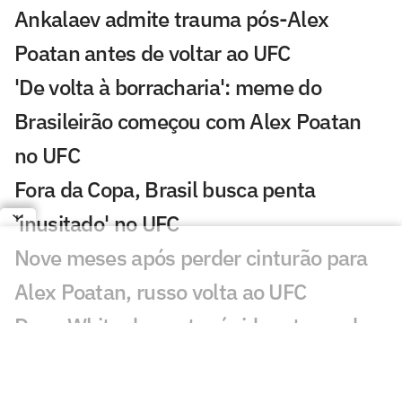
Ankalaev admite trauma pós-Alex
Poatan antes de voltar ao UFC
'De volta à borracharia': meme do
Brasileirão começou com Alex Poatan
no UFC
Fora da Copa, Brasil busca penta
'inusitado' no UFC
Nove meses após perder cinturão para
Alex Poatan, russo volta ao UFC
Dana White descarta rápido retorno de
Conor McGregor ao UFC: 'Nem vale'
Conor McGregor revela gravidade de