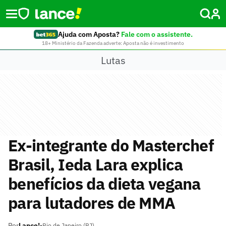
Ajuda com Aposta?
Fale com o assistente.
18+ Ministério da Fazenda adverte: Aposta não é investimento
Lutas
Ex-integrante do Masterchef
Brasil, Ieda Lara explica
benefícios da dieta vegana
para lutadores de MMA
Por
Lance!
•
Rio de Janeiro (RJ)