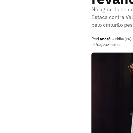
No aguardo de um
Estaca contra Va
pelo cinturão pe
Por
Lance!
•
Curitiba (PR)
03/03/2021
14:54