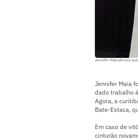
Jennifer Maia afirmou que
Jennifer Maia f
dado trabalho 
Agora, a curiti
Bate-Estaca, qu
Em caso de vitó
cinturão novam