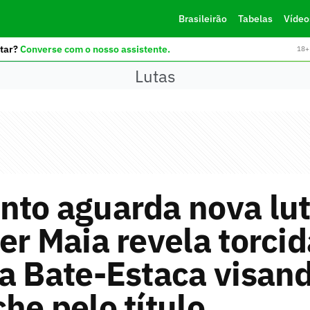
Brasileirão
Tabelas
Vídeo
tar?
Converse com o nosso assistente.
18+ 
Lutas
to aguarda nova lut
er Maia revela torcid
a Bate-Estaca visan
he pelo título