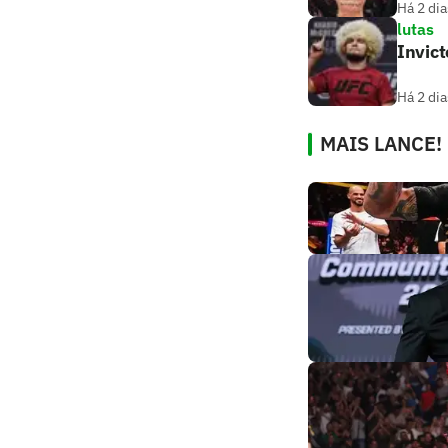
Há 2 dia
lutas
Invic
Há 2 dia
MAIS LANCE!