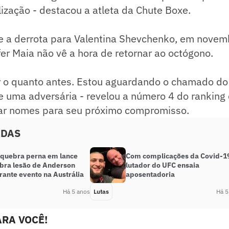
lização - destacou a atleta da Chute Boxe.
e a derrota para Valentina Shevchenko, em novem
er Maia não vê a hora de retornar ao octógono.
ar o quanto antes. Estou aguardando o chamado do
 uma adversária - revelou a número 4 do ranking 
itar nomes para seu próximo compromisso.
ADAS
 quebra perna em lance
Com complicações da Covid-1
bra lesão de Anderson
lutador do UFC ensaia
rante evento na Austrália
aposentadoria
Há 5 anos
Lutas
Há 5
RA VOCÊ!