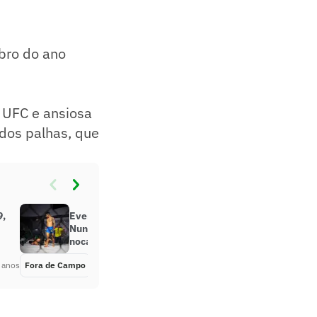
bro do ano
 UFC e ansiosa
dos palhas, que
9,
Evento de MMA de Whindersson
Nunes, CDL Fight estreia com
nocaute incrível na luta principal
 anos
Fora de Campo
Há 5 anos