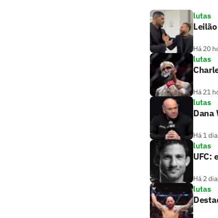
lutas
Leilã
Há 20 h
lutas
Charle
Há 21 h
lutas
Dana W
Há 1 dia
lutas
UFC: e
Há 2 dia
lutas
Destaq