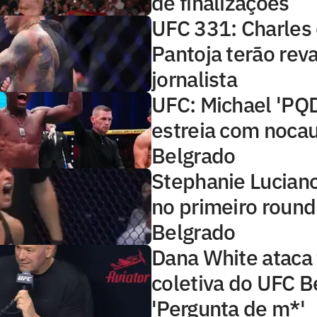
de finalizações
UFC 331: Charles
Pantoja terão rev
jornalista
UFC: Michael 'PQD
estreia com noca
Belgrado
Stephanie Luciano
no primeiro roun
Belgrado
Dana White ataca
coletiva do UFC B
'Pergunta de m*'