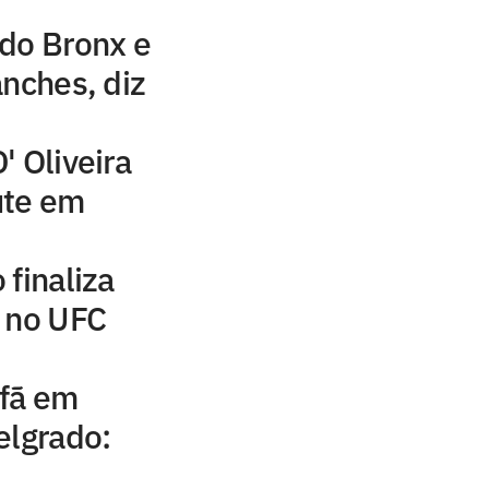
 do Bronx e
anches, diz
' Oliveira
ute em
 finaliza
d no UFC
 fã em
elgrado: