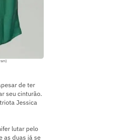
gram)
apesar de ter
 seu cinturão.
triota Jessica
fer lutar pelo
 as duas já se