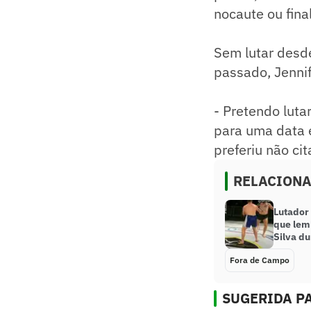
nocaute ou fina
Sem lutar desd
passado, Jennif
- Pretendo lut
para uma data e
preferiu não c
RELACION
Lutador
que lem
Silva du
Fora de Campo
SUGERIDA PA