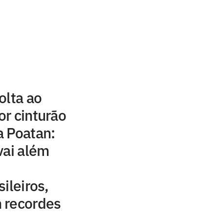
olta ao
r cinturão
a Poatan:
vai além
ileiros,
 recordes