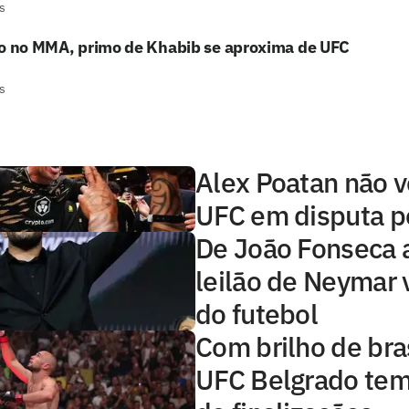
s
to no MMA, primo de Khabib se aproxima de UFC
s
Alex Poatan não v
UFC em disputa po
De João Fonseca 
leilão de Neymar 
do futebol
Com brilho de bras
UFC Belgrado tem