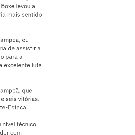
 Boxe levou a
ria mais sentido
 campeã, eu
a de assistir a
do para a
a excelente luta
 campeã, que
 seis vitórias.
te-Estaca.
nível técnico,
nder com