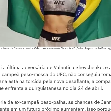
 vitória de Jessica contra Valentina seria mais ‘favorável’ (Foto: Reprodução/Insta
oi a última adversária de Valentina Shevchenko, e 
à campeã peso-mosca do UFC, não conseguiu tomar
bana está na torcida pela nova desafiante, a compa
e enfrenta a quirguistanesa no dia 24 de abril.
ria da ex-campeã peso-palha, as chances de Jenni
ente em um futuro próximo aumentam, isso porque