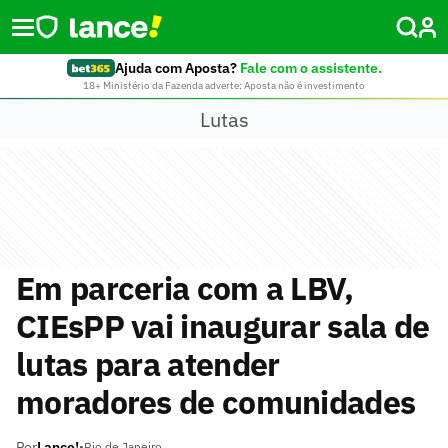
Ajuda com Aposta?
Fale com o assistente.
18+ Ministério da Fazenda adverte: Aposta não é investimento
Lutas
Em parceria com a LBV,
CIEsPP vai inaugurar sala de
lutas para atender
moradores de comunidades
Por
Lance!
•
Rio de Janeiro