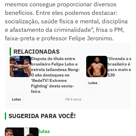
mesmos consegue proporcionar diversos
benefícios. Entre eles podemos destacar:
socialização, saúde física e mental, disciplina
e afastamento da criminalidade", frisa o PM,
faixa-preta e professor Felipe Jeronimo.
RELACIONADAS
Disputa de título entre
‘Vivendo o son
brasileiro Felipe Lobo e
brasileiro é e
estrela tailandesa Nong-
para main eve
O são destaques no
130
‘RedeTV! Extreme
Lutas
Fighting’ desta sexta-
feira
Lutas
Há 4 anos
SUGERIDA PARA VOCÊ!
lutas