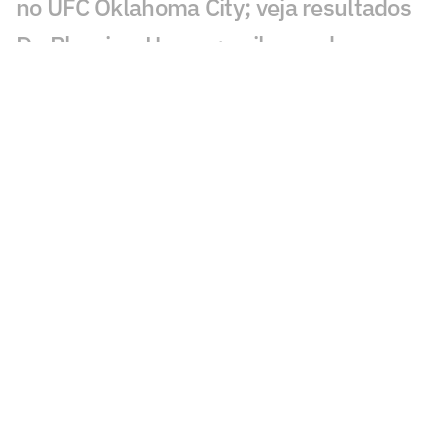
no UFC Oklahoma City; veja resultados
Du Plessis x Usman: saiba card
completo, horário e onde assistir ao UFC
Oklahoma City
Lutador do UFC pega 16 meses de
suspensão por doping
Dana White revela novos bastidores
sobre Jon Jones no UFC
Valter Walker garante que russo
'passaria o carro' em Alex Poatan no
UFC
Alex Poatan provoca árbitro após