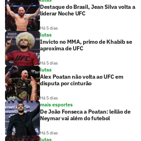
Destaque do Brasil, Jean Silva volta a
liderar Noche UFC
Há 5 dias
lutas
Invicto no MMA, primo de Khabib se
aproxima de UFC
Há 5 dias
lutas
Alex Poatan não volta ao UFC em
disputa por cinturão
Há 5 dias
mais esportes
De João Fonseca a Poatan: leilão de
Neymar vai além do futebol
Há 5 dias
lutas