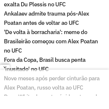
exalta Du Plessis no UFC
Ankalaev admite trauma pós-Alex
Poatan antes de voltar ao UFC
'De volta à borracharia': meme do
Brasileirão começou com Alex Poatan
no UFC
Fora da Copa, Brasil busca penta
'inusitado' no UFC
Nove meses após perder cinturão para
Alex Poatan, russo volta ao UFC
Dana White descarta rápido retorno de
Conor McGregor ao UFC: 'Nem vale'