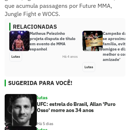
que acumula passagens por Future MMA,
Jungle Fight e WOCS.
RELACIONADAS
Matheus Pelezinho
Campeão da P
projeta disputa de título
se aproxima m
em evento de MMA
família, evita
espanhol
amigos e diz: 
melhor o conc
Lutas
Há 4 anos
amizade’
Lutas
SUGERIDA PARA VOCÊ!
lutas
UFC: estrela do Brasil, Allan 'Puro
Osso' morre aos 34 anos
Há 5 dias
lutas