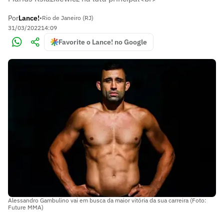
Por
Lance!
•
Rio de Janeiro (RJ)
31/03/2022
14:09
Favorite o Lance! no Google
Alessandro Gambulino vai em busca da maior vitória da sua carreira (Foto:
Future MMA)