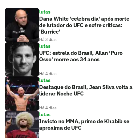
lutas
Dana White 'celebra dia' após morte
de lutador do UFC e sofre críticas:
'Burrice'
Há 3 dias
lutas
UFC: estrela do Brasil, Allan 'Puro
Osso' morre aos 34 anos
Há 4 dias
lutas
Destaque do Brasil, Jean Silva volta a
liderar Noche UFC
Há 4 dias
lutas
Invicto no MMA, primo de Khabib se
aproxima de UFC