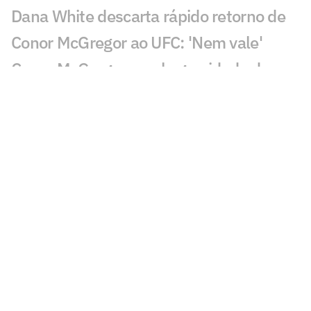
Dana White descarta rápido retorno de
Conor McGregor ao UFC: 'Nem vale'
Conor McGregor revela gravidade de
lesão que sofreu no UFC 329
Brasileiro nocauteia compatriota e leva
mais de R$ 500 mil no UFC
Du Plessis vence duelo de ex-campeões
no UFC Oklahoma City; veja resultados
Du Plessis x Usman: saiba card
completo, horário e onde assistir ao UFC
Oklahoma City
Lutador do UFC pega 16 meses de