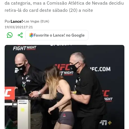
da categoria, mas a Comissão Atlética de Nevada decidiu
retira-lá do card deste sábado (20) a noite
Por
Lance!
•
Las Vegas (EUA)
19/03/2021
17:21
Favorite o Lance! no Google