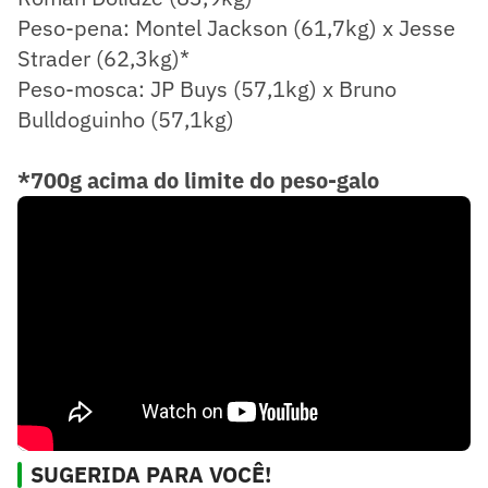
Peso-pena: Montel Jackson (61,7kg) x Jesse
Strader (62,3kg)*
Peso-mosca: JP Buys (57,1kg) x Bruno
Bulldoguinho (57,1kg)
*700g acima do limite do peso-galo
SUGERIDA PARA VOCÊ!