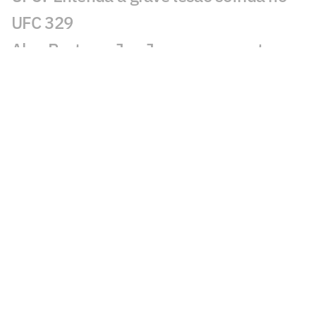
UFC 329
Alex Poatan e Jon Jones se encontram
nos bastidores do UFC 329
UFC esperava luta de McGregor para
decidir futuro de Charles do Bronx
Brasileiros debocham de McGregor no
UFC 329: 'Ele e Neymar'
Lesão encerra retorno de Conor
McGregor ao UFC 329 em segundos
Brasil começa bem, mas sofre com
derrota no UFC 329