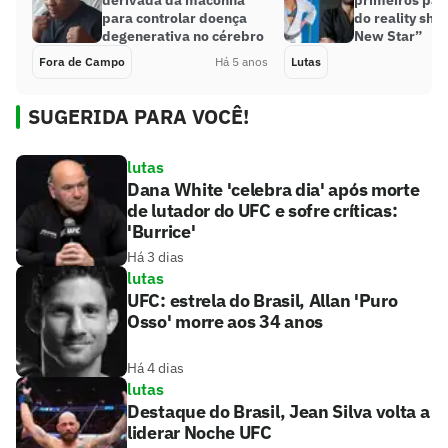
para controlar doença
do reality sho
degenerativa no cérebro
New Star”
Fora de Campo
Há 5 anos
Lutas
SUGERIDA PARA VOCÊ!
lutas
Dana White 'celebra dia' após morte
de lutador do UFC e sofre críticas:
'Burrice'
Há 3 dias
lutas
UFC: estrela do Brasil, Allan 'Puro
Osso' morre aos 34 anos
Há 4 dias
lutas
Destaque do Brasil, Jean Silva volta a
liderar Noche UFC