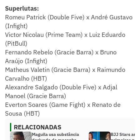
Superlutas:
Romeu Patrick (Double Five) x André Gustavo
(Infight)
Victor Nicolau (Prime Team) x Luiz Eduardo
(PitBull)
Fernando Rebelo (Gracie Barra) x Bruno
Araújo (Infight)
Matheus Valetin (Gracie Barra) x Raimundo
Carvalho (HBT)
Alexandre Salgado (Double Five) x Adjal
Manoel (Gracie Barra)
Everton Soares (Game Fight) x Renato de
Sousa (HBT)
RELACIONADAS
Maguila usa substância
BJJ Stars anu
derivada da maconha
primeiros par