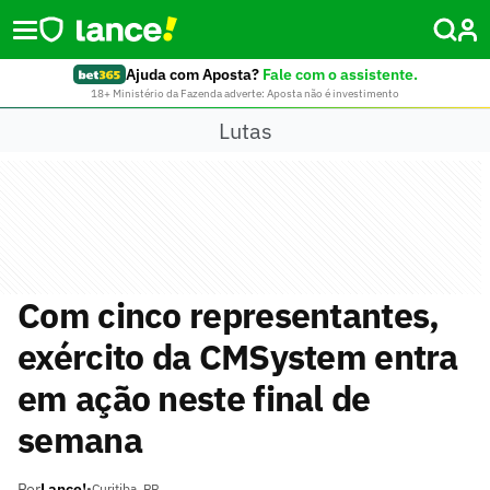
Ajuda com Aposta?
Fale com o assistente.
18+ Ministério da Fazenda adverte: Aposta não é investimento
Lutas
Com cinco representantes,
exército da CMSystem entra
em ação neste final de
semana
Por
Lance!
•
Curitiba, PR