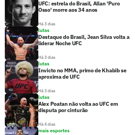
UFC: estrela do Brasil, Allan 'Puro
Osso' morre aos 34 anos
Há 3 dias
lutas
Destaque do Brasil, Jean Silva volta a
liderar Noche UFC
Há 3 dias
lutas
Invicto no MMA, primo de Khabib se
aproxima de UFC
Há 3 dias
lutas
Alex Poatan não volta ao UFC em
disputa por cinturão
Há 4 dias
mais esportes