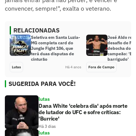
convencer, sempre!", exalta o veterano.
RELACIONADAS
Seletiva em Santa Luzia-
José Aldo re
MG completa card do
desafio de Po
Jungle Fight 106, que
debocha do e
terá duas disputas de
campeão: ‘Est
cinturão
barrigudo’
Lutas
Há 4 anos
Fora de Campo
SUGERIDA PARA VOCÊ!
lutas
Dana White 'celebra dia' após morte
de lutador do UFC e sofre críticas:
'Burrice'
Há 3 dias
lutas