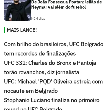
De João Fonseca a Poatan: leilão de
Neymar vai além do futebol
Há 4 dias
MAIS LANCE!
Com brilho de brasileiros, UFC Belgrado
tem recordes de finalizações
UFC 331: Charles do Bronx e Pantoja
terão revanches, diz jornalista
UFC: Michael 'PQD' Oliveira estreia com
nocaute em Belgrado
Stephanie Luciano finaliza no primeiro
round no UFC Belgrado