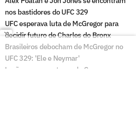
Alex Poatan e Jon Jones se encontram
nos bastidores do UFC 329
UFC esperava luta de McGregor para
decidir futuro de Charles do Bronx
Brasileiros debocham de McGregor no
UFC 329: 'Ele e Neymar'
Lesão encerra retorno de Conor
McGregor ao UFC 329 em segundos
Brasil começa bem, mas sofre com
derrota no UFC 329
Conor McGregor se lesiona no UFC 329;
veja resultados