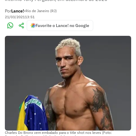
Por
Lance!
•
Rio de Janeiro (RJ)
21/03/2021
13:51
Favorite o Lance! no Google
Charles Do Bronx vem embalado para o title shot nos leves (Foto: