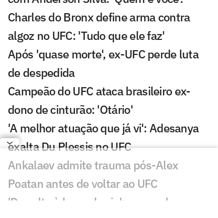
Charles do Bronx define arma contra
algoz no UFC: 'Tudo que ele faz'
Após 'quase morte', ex-UFC perde luta
de despedida
Campeão do UFC ataca brasileiro ex-
dono de cinturão: 'Otário'
'A melhor atuação que já vi': Adesanya
exalta Du Plessis no UFC
Ankalaev admite trauma pós-Alex
Poatan antes de voltar ao UFC
'De volta à borracharia': meme do