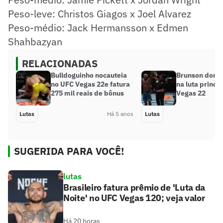
Peso-leve: Christos Giagos x Joel Alvarez
Peso-médio: Jack Hermansson x Edmen
Shahbazyan
RELACIONADAS
Bulldoguinho nocauteia
Brunson domi
no UFC Vegas 22e fatura
na luta princi
275 mil reais de bônus
Vegas 22
Lutas
Há 5 anos
Lutas
SUGERIDA PARA VOCÊ!
lutas
Brasileiro fatura prêmio de 'Luta da
Noite' no UFC Vegas 120; veja valor
Há 20 horas