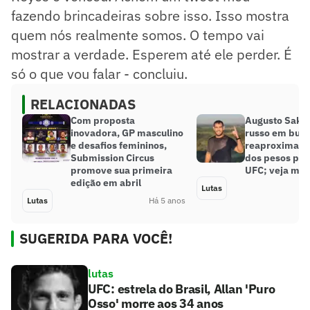
fazendo brincadeiras sobre isso. Isso mostra
quem nós realmente somos. O tempo vai
mostrar a verdade. Esperem até ele perder. É
só o que vou falar - concluiu.
RELACIONADAS
Com proposta
Augusto Sakai
inovadora, GP masculino
russo em busc
e desafios femininos,
reaproximação
Submission Circus
dos pesos pes
promove sua primeira
UFC; veja mai
edição em abril
Lutas
Lutas
Há 5 anos
SUGERIDA PARA VOCÊ!
lutas
UFC: estrela do Brasil, Allan 'Puro
Osso' morre aos 34 anos