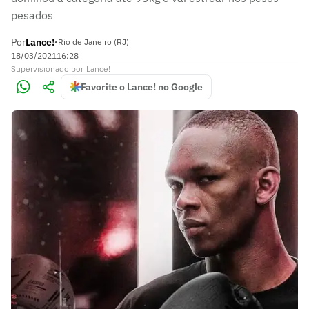
pesados
Por
Lance!
•
Rio de Janeiro (RJ)
18/03/2021
16:28
Supervisionado
por
Lance!
Favorite o Lance! no Google