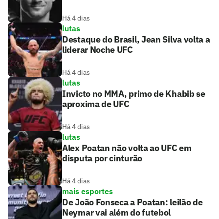
Há 4 dias
lutas
Destaque do Brasil, Jean Silva volta a
liderar Noche UFC
Há 4 dias
lutas
Invicto no MMA, primo de Khabib se
aproxima de UFC
Há 4 dias
lutas
Alex Poatan não volta ao UFC em
disputa por cinturão
Há 4 dias
mais esportes
De João Fonseca a Poatan: leilão de
Neymar vai além do futebol