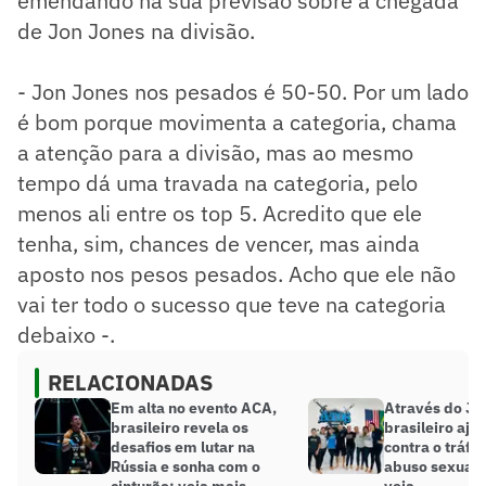
emendando na sua previsão sobre a chegada
de Jon Jones na divisão.
- Jon Jones nos pesados é 50-50. Por um lado
é bom porque movimenta a categoria, chama
a atenção para a divisão, mas ao mesmo
tempo dá uma travada na categoria, pelo
menos ali entre os top 5. Acredito que ele
tenha, sim, chances de vencer, mas ainda
aposto nos pesos pesados. Acho que ele não
vai ter todo o sucesso que teve na categoria
debaixo -.
RELACIONADAS
Em alta no evento ACA,
Através do Jiu
brasileiro revela os
brasileiro aju
desafios em lutar na
contra o tráfi
Rússia e sonha com o
abuso sexual 
cinturão; veja mais
veja