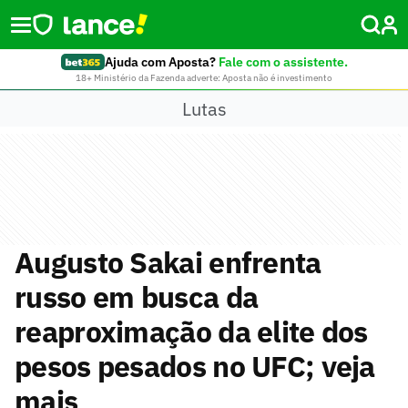
Ajuda com Aposta?
Fale com o assistente.
18+ Ministério da Fazenda adverte: Aposta não é investimento
Lutas
Augusto Sakai enfrenta
russo em busca da
reaproximação da elite dos
pesos pesados no UFC; veja
mais