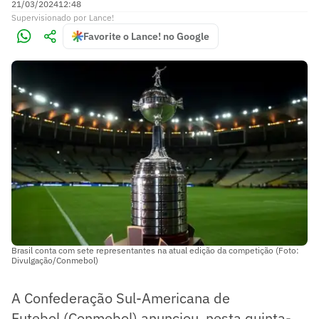
21/03/2024
12:48
Supervisionado
por
Lance!
Favorite o Lance! no Google
Brasil conta com sete representantes na atual edição da competição (Foto:
Divulgação/Conmebol)
A Confederação Sul-Americana de
Futebol (Conmebol) anunciou, nesta quinta-