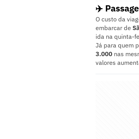
✈️ Passage
O custo da via
embarcar de
Sã
ida na quinta-f
Já para quem p
3.000
nas mesma
valores aument