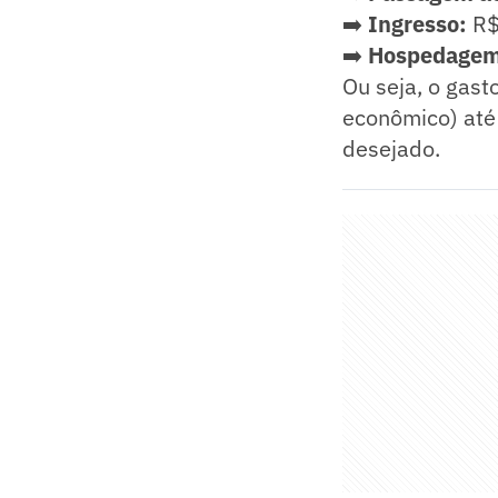
➡️
Ingresso:
R$
➡️
Hospedagem 
Ou seja, o gast
econômico) até
desejado.