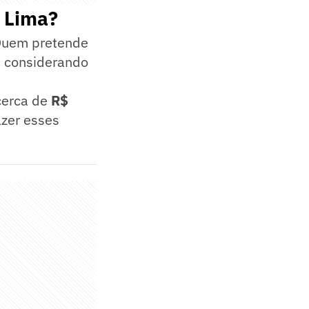
é Lima?
 Quem pretende
, considerando
cerca de
R$
azer esses