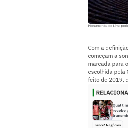
Monumental de Lima pode 
Com a definiçã
começam a sonh
marcada para o 
escolhida pela 
feito de 2019,
RELACION
Qual tim
recebe p
transmi
Lance! Negócios