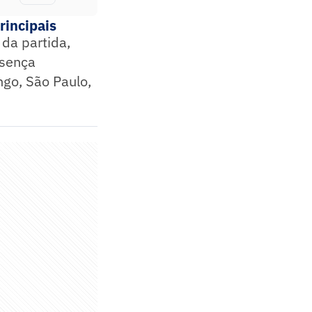
rincipais
da partida,
esença
ngo, São Paulo,