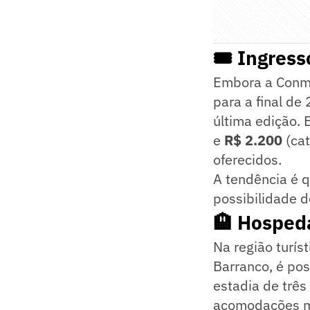
🎟️ Ingres
Embora a Conmeb
para a final de
última edição.
e
R$ 2.200
(cat
oferecidos.
A tendência é 
possibilidade d
🏨 Hosped
Na região turís
Barranco, é pos
estadia de três
acomodações m