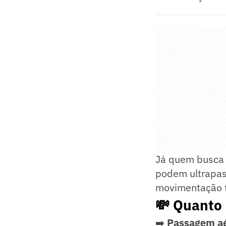
Já quem busca h
podem ultrapa
movimentação tu
💸 Quanto
➡️
Passagem aé