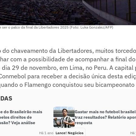
ser o palco da final da Libertadores 2025 (Foto: Luka Gonzalez/AFP)
o do chaveamento da Libertadores, muitos torcedo
ar com a possibilidade de acompanhar a final do 
dia 29 de novembro, em Lima, no Peru. A capital 
Conmebol para receber a decisão única desta ediç
 quando o Flamengo conquistou seu bicampeonato 
ADAS
e do Brasileirão mais
Gastar mais no futebol brasilei
elos direitos de
traz resultados? Relatório apo
ssão? Veja análise
resposta
Há 1 ano
Lance! Negócios
Há 