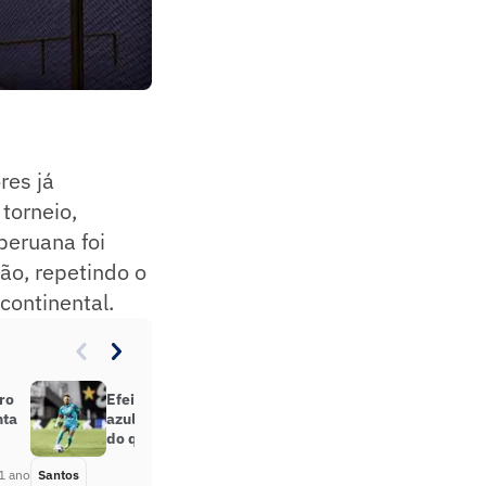
res já
torneio,
peruana foi
ão, repetindo o
continental.
ro
Efeito Neymar: venda de camisa
nta
azul do Santos fatura 70% a mais
do que modelo tradicional
1 ano
Santos
Há 1 ano