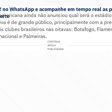
e! no WhatsApp e acompanhe em tempo real as p
americana ainda não anunciou qual será o estádio 
porte
iva é de grande público, principalmente com a pr
is clubes brasileiros nas oitavas: Botafogo, Flame
rnacional e Palmeiras.
CONTINUA
APÓS A
PUBLICIDADE