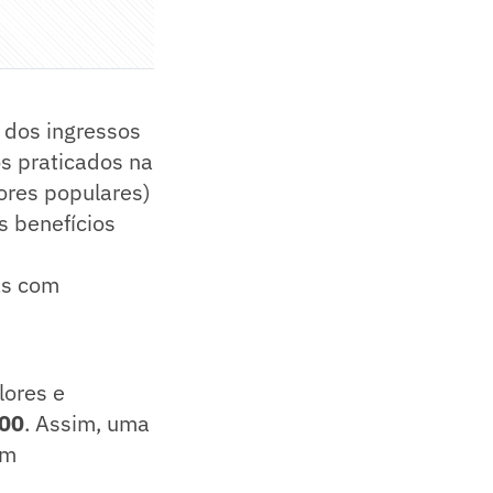
 dos ingressos
os praticados na
ores populares)
s benefícios
as com
lores e
00
. Assim, uma
em