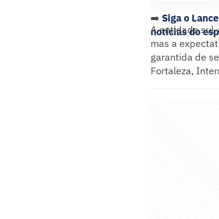
➡️
Siga o Lanc
A entidade sul-
notícias do es
mas a expectat
garantida de se
Fortaleza, Inte