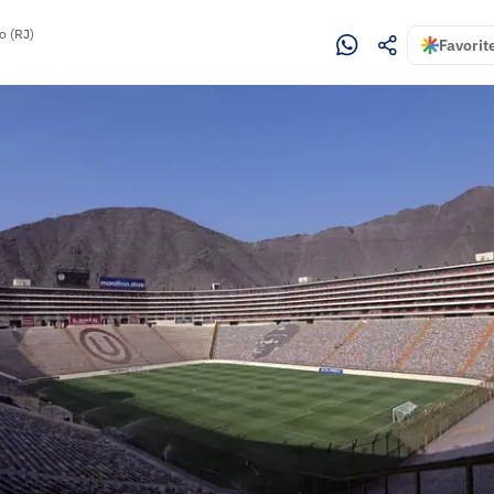
o (RJ)
Favorit