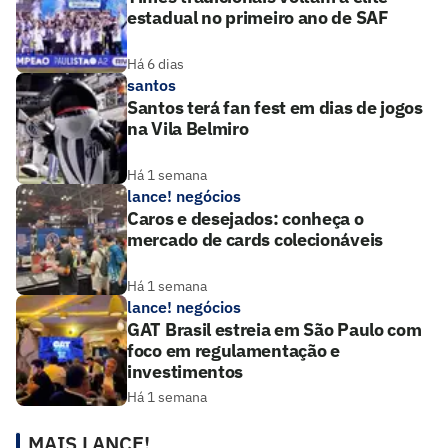
estadual no primeiro ano de SAF
Há 6 dias
santos
Santos terá fan fest em dias de jogos
na Vila Belmiro
Há 1 semana
lance! negócios
Caros e desejados: conheça o
mercado de cards colecionáveis
Há 1 semana
lance! negócios
GAT Brasil estreia em São Paulo com
foco em regulamentação e
investimentos
Há 1 semana
MAIS LANCE!