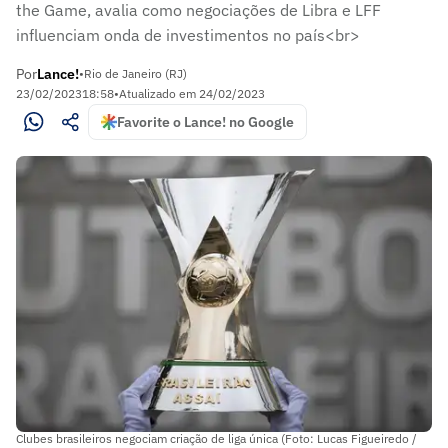
the Game, avalia como negociações de Libra e LFF
influenciam onda de investimentos no país<br>
Por
Lance!
•
Rio de Janeiro (RJ)
23/02/2023
18:58
•
Atualizado em
24/02/2023
Favorite o Lance! no Google
Clubes brasileiros negociam criação de liga única (Foto: Lucas Figueiredo /