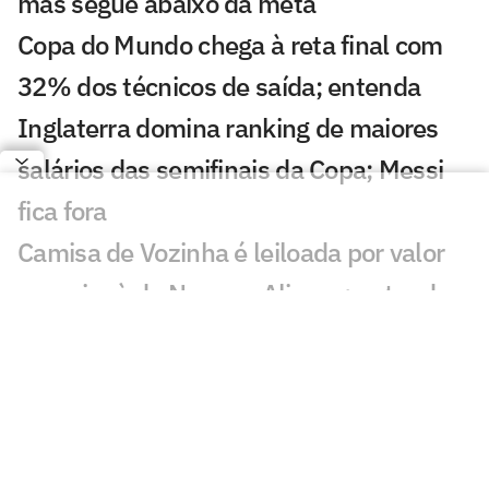
mas segue abaixo da meta
Copa do Mundo chega à reta final com
32% dos técnicos de saída; entenda
Inglaterra domina ranking de maiores
salários das semifinais da Copa; Messi
fica fora
Camisa de Vozinha é leiloada por valor
superior à de Neuer e Alisson; entenda
Fifa vai vender pedaços do gramado da
final da Copa; veja preço e como
comprar
Seleções disputam premiação milionária