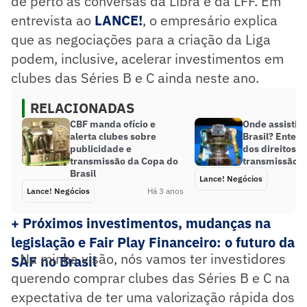
de perto as conversas da Libra e da LFF. Em
entrevista ao
LANCE!
, o empresário explica
que as negociações para a criação da Liga
podem, inclusive, acelerar investimentos em
clubes das Séries B e C ainda neste ano.
RELACIONADAS
CBF manda ofício e
Onde assistir 
alerta clubes sobre
Brasil? Entend
publicidade e
dos direitos d
transmissão da Copa do
transmissão
Brasil
Lance! Negócios
Lance! Negócios
Há 3 anos
+ Próximos investimentos, mudanças na
legislação e Fair Play Financeiro: o futuro da
- Na minha visão, nós vamos ter investidores
SAF no Brasil
querendo comprar clubes das Séries B e C na
expectativa de ter uma valorização rápida dos