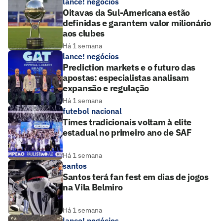
lance! negócios
Oitavas da Sul-Americana estão
definidas e garantem valor milionário
aos clubes
Há 1 semana
lance! negócios
Prediction markets e o futuro das
apostas: especialistas analisam
expansão e regulação
Há 1 semana
futebol nacional
Times tradicionais voltam à elite
estadual no primeiro ano de SAF
Há 1 semana
santos
Santos terá fan fest em dias de jogos
na Vila Belmiro
Há 1 semana
lance! negócios