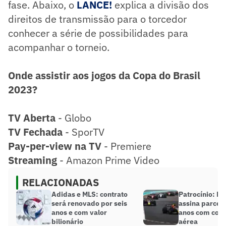
fase. Abaixo, o
LANCE!
explica a divisão dos
direitos de transmissão para o torcedor
conhecer a série de possibilidades para
acompanhar o torneio.
Onde assistir aos jogos da Copa do Brasil
2023?
TV Aberta
- Globo
TV Fechada
- SporTV
Pay-per-view na TV
- Premiere
Streaming
- Amazon Prime Video
RELACIONADAS
Adidas e MLS: contrato
Patrocínio: Fó
será renovado por seis
assina parceri
anos e com valor
anos com com
bilionário
aérea