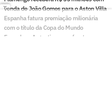
venda de João Gomes para o Aston Villa
Espanha fatura premiação milionária
com o título da Copa do Mundo
Espanha e Argentina se enfrentam na
final da Copa com elencos bilionários;
veja cifras
Camisa de Pelé atinge recorde e se torna
a peça mais cara do Rei do Futebol
França e Inglaterra fazem duelo mais
caro da Copa; veja valores
Messi x Yamal: o duelo de milhões nos