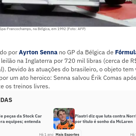
 Spa-Francochamps, na Bélgica, em 1992 (Foto: AFP)
do por
Ayrton Senna
no GP da Bélgica de
Fórmul
eilão na Inglaterra por 720 mil libras (cerca de R
). Devido às atuações do brasileiro, o objeto tem v
por um ato heroico: Senna salvou Érik Comas apó
 os treinos livres.
ADAS
de peças da Stock Car
Piastri diz que luta contra Norr
ra equipes; entenda
por título é sonho da McLaren
Há 1 ano
Mais Esportes
Há 