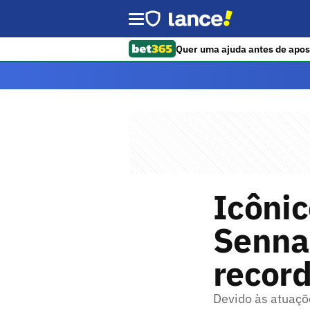
Quer uma ajuda antes de apos
Icônic
Senna 
record
Devido às atuaçõe