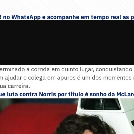
e! no WhatsApp e acompanhe em tempo real as p
porte
rminado a corrida em quinto lugar, conquistando 
m ajudar o colega em apuros é um dos momentos
a carreira.
que luta contra Norris por título é sonho da McLa