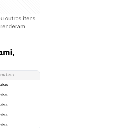
u outros itens
e renderam
ami,
HORÁRIO
13h30
17h30
13h00
17h00
17h00