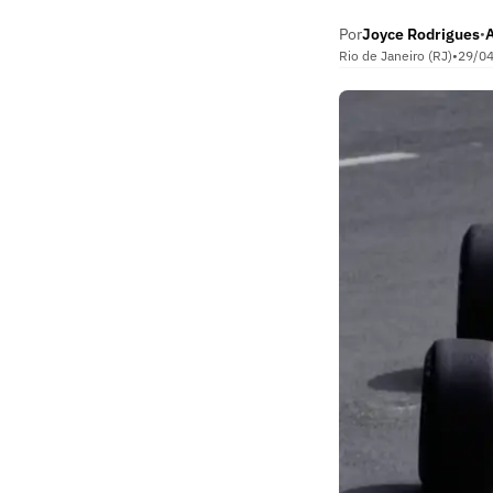
Por
Joyce Rodrigues
A
•
Rio de Janeiro (RJ)
•
29/0