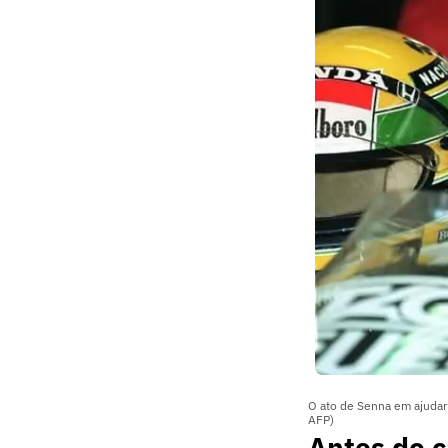
O ato de Senna em ajuda
AFP)
Antes do c