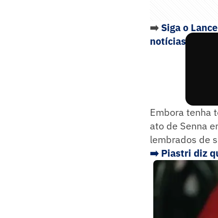
➡️
Siga o Lanc
notícias do es
Embora tenha te
ato de Senna e
lembrados de su
➡️ Piastri diz 