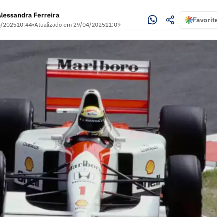
lessandra Ferreira
Favorit
4/2025
10:44
•
Atualizado em
29/04/2025
11:09