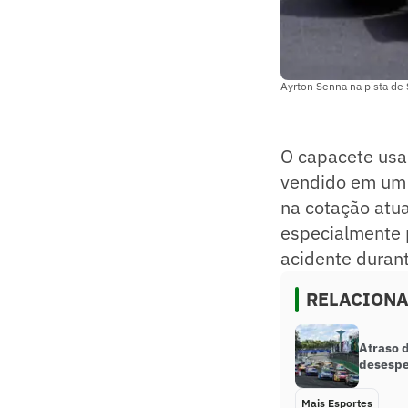
Ayrton Senna na pista de
O capacete usa
vendido em um l
na cotação atual
especialmente 
acidente durante
RELACION
Atraso 
desespe
Mais Esportes