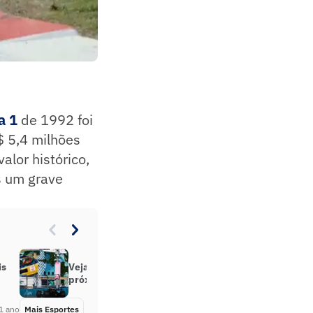
a 1
de 1992 foi
$ 5,4 milhões
alor histórico,
s um grave
is
Veja horários do GP de Miami,
próxima corrida de Bortoleto na F1
1 ano
Mais Esportes
Há 1 ano