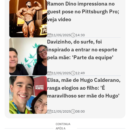
Ramon Dino impressiona no
guest pose no Pittsburgh Pro;
veja vídeo
11/05/2025
14:30
Davizinho, do surfe, foi
inspirado a entrar no esporte
pela mãe: 'Parte da equipe'
11/05/2025
12:49
Elisa, mãe de Hugo Calderano,
rasga elogios ao filho: 'É
maravilhoso ser mãe do Hugo'
11/05/2025
08:00
CONTINUA
APÓS A