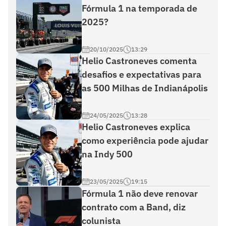
Fórmula 1 na temporada de
2025?
20/10/2025
13:29
Helio Castroneves comenta
desafios e expectativas para
as 500 Milhas de Indianápolis
24/05/2025
13:28
Helio Castroneves explica
como experiência pode ajudar
na Indy 500
23/05/2025
19:15
Fórmula 1 não deve renovar
contrato com a Band, diz
colunista