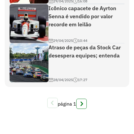
29/04/2025
16:08
Icônico capacete de Ayrton
Senna é vendido por valor
recorde em leilão
29/04/2025
10:44
Atraso de peças da Stock Car
desespera equipes; entenda
28/04/2025
17:27
página
1