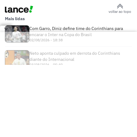
voltar ao topo
Mais lidas
Com Garro, Diniz define time do Corinthians para
encarar o Inter na Copa do Brasil
02/08/2026 - 18:38
Neto aponta culpado em derrota do Corinthians
diante do Internacional
03/08/2026 - 05:40
Times
Futebol Nacional
Atlético Mineiro
Futebol Internacional
Brasileirão Série A
Bahia
Esportes
Libertadores
Copa do Brasil
Botafogo