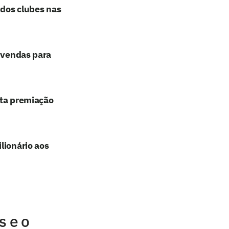
 dos clubes nas
e vendas para
lta premiação
lionário aos
s e o