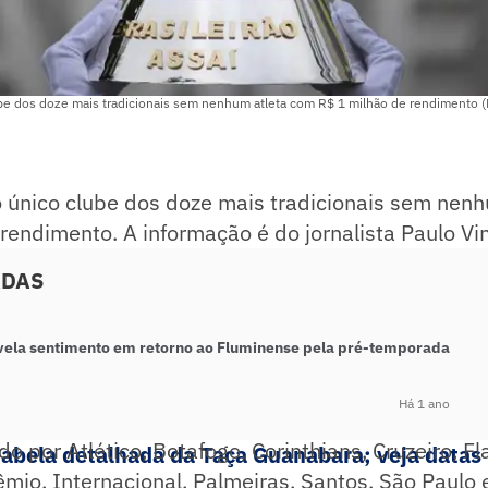
be dos doze mais tradicionais sem nenhum atleta com R$ 1 milhão de rendimento (
 único clube dos doze mais tradicionais sem nen
rendimento. A informação é do jornalista Paulo Vin
ADAS
vela sentimento em retorno ao Fluminense pela pré-temporada
Há 1 ano
o por Atlético, Botafogo, Corinthians, Cruzeiro, F
 tabela detalhada da Taça Guanabara; veja datas 
mio, Internacional, Palmeiras, Santos, São Paulo