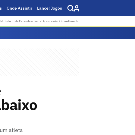
s
Onde Assistir
Lance! Jogos
Ministério da Fazenda adverte: Aposta não é investimento
e
abaixo
 um atleta