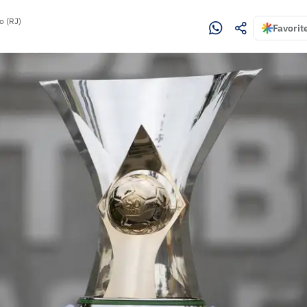
o (RJ)
Favorit