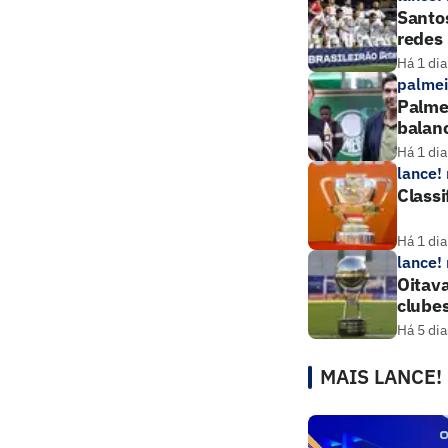
Santos
redes
Há 1 dia
palmei
Palmei
balan
Há 1 dia
lance!
Classi
Há 1 dia
lance!
Oitava
clube
Há 5 dia
MAIS LANCE!