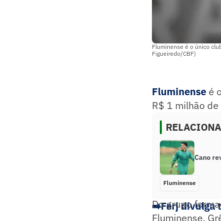
Fluminense é o único clu
Figueiredo/CBF)
Fluminense
é o
R$ 1 milhão de 
RELACION
Cano re
Fluminense
Do grupo formad
➡️Ferj divulga
Fluminense, Grê