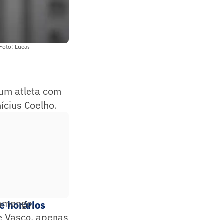
Foto: Lucas
hum atleta com
ícius Coelho.
lamengo,
e horários
 e Vasco, apenas