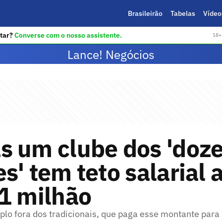
Brasileirão
Tabelas
Vídeo
tar?
Converse com o nosso assistente.
18+ 
Lance! Negócios
s um clube dos 'doz
s' tem teto salarial 
1 milhão
lo fora dos tradicionais, que paga esse montante para