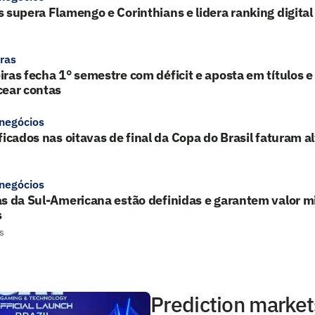
 supera Flamengo e Corinthians e lidera ranking digital
ras
ras fecha 1° semestre com déficit e aposta em títulos 
cear contas
 negócios
ficados nas oitavas de final da Copa do Brasil faturam a
 negócios
s da Sul-Americana estão definidas e garantem valor mi
s
s
Prediction market