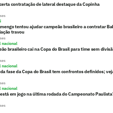
erta contratação de lateral destaque da Copinha
eses
i
mengo tentou ajudar campeão brasileiro a contratar Balo
iação travou
eses
l nacional
o brasileiro cai na Copa do Brasil para time sem divis
eses
l nacional
a fase da Copa do Brasil tem confrontos definidos; vej
eses
l nacional
 está em jogo na última rodada do Campeonato Paulista
eses