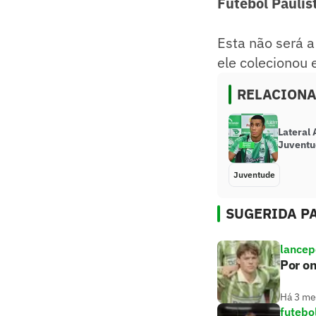
Futebol Paulis
Esta não será a
ele colecionou 
RELACION
Lateral
Juvent
Juventude
SUGERIDA PA
lancep
Por on
Há 3 m
futebo