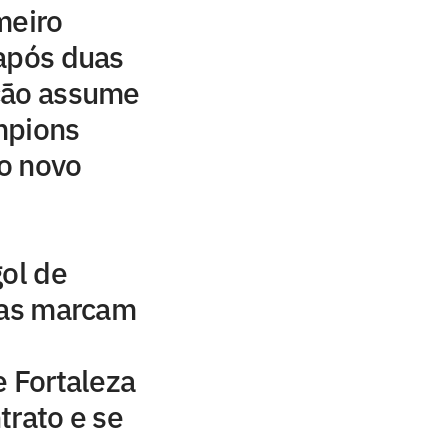
meiro
após duas
ção assume
mpions
o novo
gol de
das marcam
e Fortaleza
trato e se