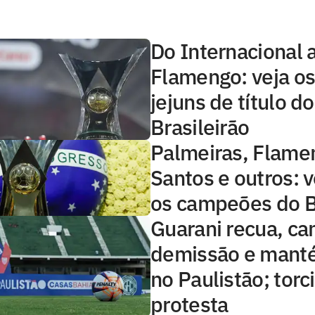
Do Internacional 
Flamengo: veja o
jejuns de título do
Brasileirão
Palmeiras, Flame
Santos e outros: 
os campeões do B
Guarani recua, ca
demissão e manté
no Paulistão; torc
protesta