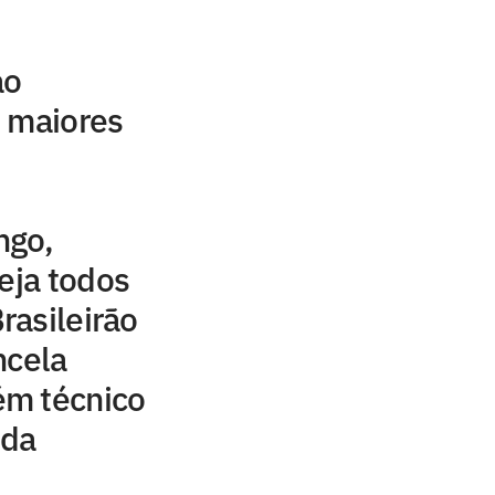
ao
s maiores
ngo,
veja todos
rasileirão
ncela
m técnico
ida