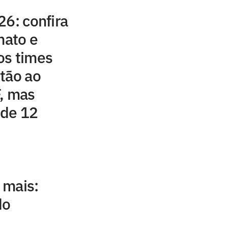
26: confira
mato e
os times
tão ao
, mas
 de 12
 mais:
do