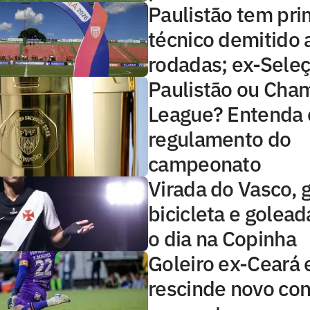
Paulistão tem pri
técnico demitido 
rodadas; ex-Sele
Paulistão ou Cha
League? Entenda 
regulamento do
campeonato
Virada do Vasco, 
bicicleta e golea
o dia na Copinha
Goleiro ex-Ceará 
rescinde novo con