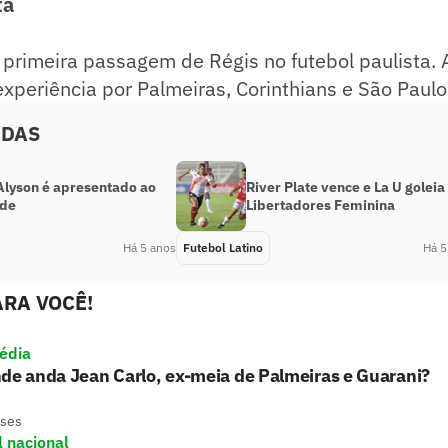
ta
 primeira passagem de Régis no futebol paulista. 
experiência por Palmeiras, Corinthians e São Paulo
ADAS
 Alyson é apresentado ao
River Plate vence e La U goleia
ude
Libertadores Feminina
Há 5 anos
Futebol Latino
Há 5
RA VOCÊ!
édia
de anda Jean Carlo, ex-meia de Palmeiras e Guarani?
eses
l nacional