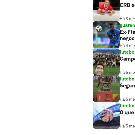
CRB ac
Há 3 m
guaran
Ex-Fla
negoc
Há 4 m
futebo
Campeã
Há 5 m
futebo
Segund
Há 5 m
futebo
O que
Há 5 m