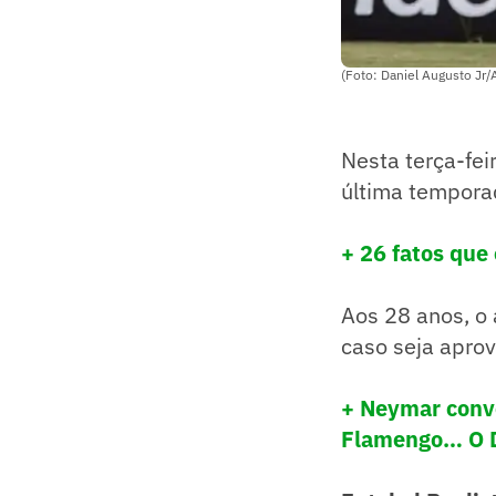
(Foto: Daniel Augusto Jr/A
Nesta terça-fei
última tempora
+ 26 fatos que
Aos 28 anos, o 
caso seja aprov
+ Neymar conve
Flamengo… O D