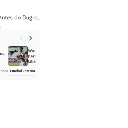
Antes do Bugre,
.
Wanderers vence Bolívar na
 na
partida de ida da 2ª fase da Pré-
Libertadores
 anos
Futebol Internacional
Há 5 anos