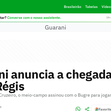
Brasileirão
Tabelas
Vídeo
tar?
Converse com o nosso assistente.
18+ 
Guarani
ni anuncia a chegada
Régis
Cruzeiro, o meio-campo assinou com o Bugre para jogar
no
Favorit