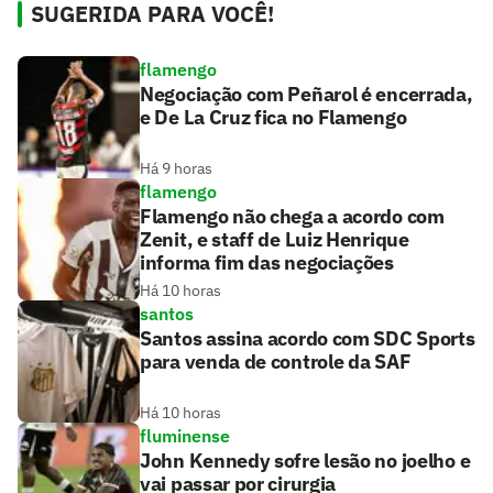
SUGERIDA PARA VOCÊ!
flamengo
Negociação com Peñarol é encerrada,
e De La Cruz fica no Flamengo
Há 9 horas
flamengo
Flamengo não chega a acordo com
Zenit, e staff de Luiz Henrique
informa fim das negociações
Há 10 horas
santos
Santos assina acordo com SDC Sports
para venda de controle da SAF
Há 10 horas
fluminense
John Kennedy sofre lesão no joelho e
vai passar por cirurgia