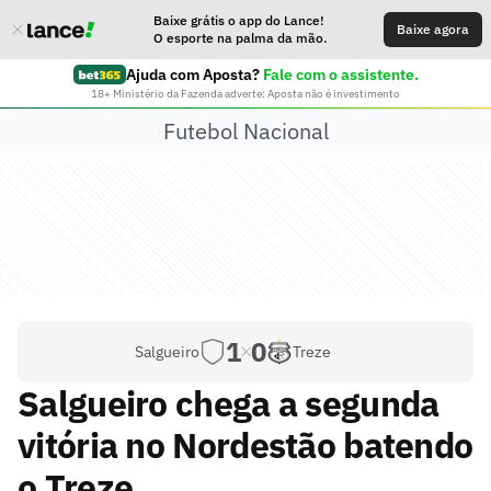
Baixe grátis o app do Lance!
Baixe agora
O esporte na palma da mão.
Ajuda com Aposta?
Fale com o assistente.
18+ Ministério da Fazenda adverte: Aposta não é investimento
Futebol Nacional
1
0
Salgueiro
Treze
Salgueiro chega a segunda
vitória no Nordestão batendo
o Treze