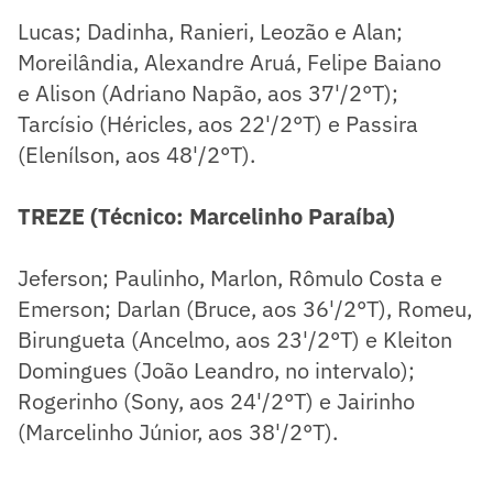
Lucas; Dadinha, Ranieri, Leozão e Alan;
Moreilândia, Alexandre Aruá, Felipe Baiano
e Alison (Adriano Napão, aos 37'/2°T);
Tarcísio (Héricles, aos 22'/2°T) e Passira
(Elenílson, aos 48'/2°T).
TREZE (Técnico: Marcelinho Paraíba)
Jeferson; Paulinho, Marlon, Rômulo Costa e
Emerson; Darlan (Bruce, aos 36'/2°T), Romeu,
Birungueta (Ancelmo, aos 23'/2°T) e Kleiton
Domingues (João Leandro, no intervalo);
Rogerinho (Sony, aos 24'/2°T) e Jairinho
(Marcelinho Júnior, aos 38'/2°T).