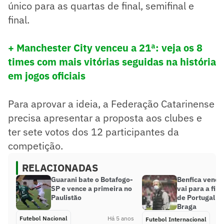
único para as quartas de final, semifinal e
final.
+ Manchester City venceu a 21ª: veja os 8
times com mais vitórias seguidas na história
em jogos oficiais
Para aprovar a ideia, a Federação Catarinense
precisa apresentar a proposta aos clubes e
ter sete votos dos 12 participantes da
competição.
RELACIONADAS
Guarani bate o Botafogo-
Benfica vence 
SP e vence a primeira no
vai para a fina
Paulistão
de Portugal co
Braga
Futebol Nacional
Há 5 anos
Futebol Internacional