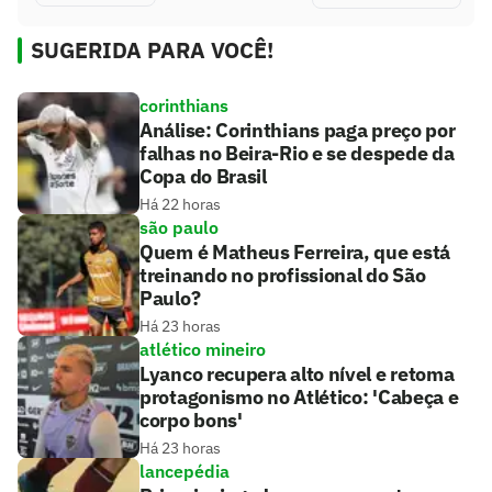
SUGERIDA PARA VOCÊ!
corinthians
Análise: Corinthians paga preço por
falhas no Beira-Rio e se despede da
Copa do Brasil
Há 22 horas
são paulo
Quem é Matheus Ferreira, que está
treinando no profissional do São
Paulo?
Há 23 horas
atlético mineiro
Lyanco recupera alto nível e retoma
protagonismo no Atlético: 'Cabeça e
corpo bons'
Há 23 horas
lancepédia