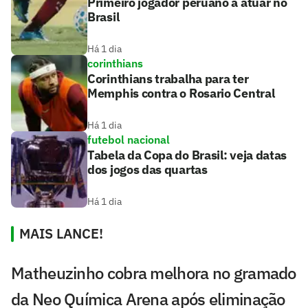
Primeiro jogador peruano a atuar no
Brasil
Há 1 dia
corinthians
Corinthians trabalha para ter
Memphis contra o Rosario Central
Há 1 dia
futebol nacional
Tabela da Copa do Brasil: veja datas
dos jogos das quartas
Há 1 dia
MAIS LANCE!
Matheuzinho cobra melhora no gramado
da Neo Química Arena após eliminação