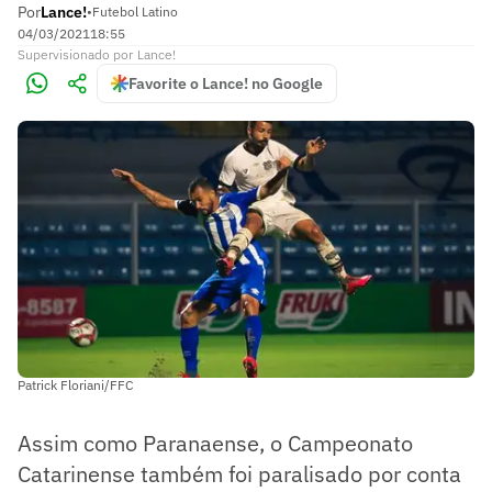
Por
Lance!
•
Futebol Latino
04/03/2021
18:55
Supervisionado
por
Lance!
Favorite o Lance! no Google
Patrick Floriani/FFC
Assim como Paranaense, o Campeonato
Catarinense também foi paralisado por conta