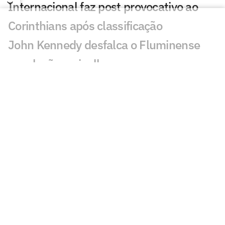
Internacional faz post provocativo ao
Corinthians após classificação
John Kennedy desfalca o Fluminense
com lesão no joelho
Como Santiago Sosa pode transformar o
meio-campo do Vasco de Pedro
Emanuel
Fluminense desafia estigma elitista com
série documental exibida no CineFoot
Botafogo avança pela renovação de
contrato com Alex Telles
Análise: Corinthians paga preço por