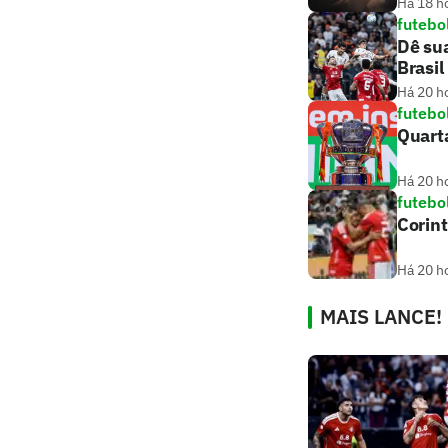
Há 18 h
futebo
Dê sua
Brasil
Há 20 h
futebo
Quarta
Há 20 h
futebo
Corint
Há 20 h
MAIS LANCE!