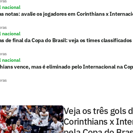
oras
l nacional
s notas: avalie os jogadores em Corinthians x Internac
oras
l nacional
s de final da Copa do Brasil: veja os times classificados
oras
l nacional
hians vence, mas é eliminado pelo Internacional na Cop
oras
Veja os três gols 
Corinthians x Inte
pela Copa do Bras