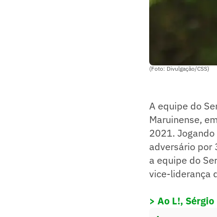
(Foto: Divulgação/CSS)
A equipe do Se
Maruinense, em
2021. Jogando 
adversário por 
a equipe do Se
vice-liderança 
> Ao L!, Sérgio