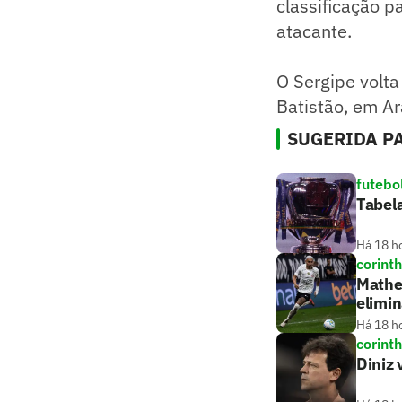
classificação p
atacante.
O Sergipe volta
Batistão, em Ar
SUGERIDA PA
futebo
Tabela
Há 18 h
corint
Mathe
elimin
Há 18 h
corint
Diniz 