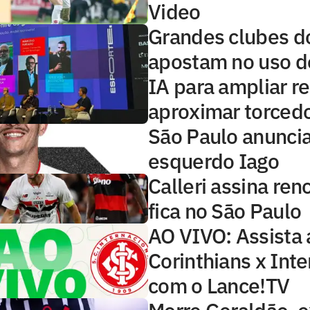
Video
Grandes clubes d
apostam no uso d
IA para ampliar re
aproximar torced
São Paulo anuncia
esquerdo Iago
Calleri assina ren
fica no São Paulo
AO VIVO: Assista 
Corinthians x Inte
com o Lance!TV