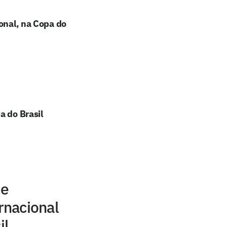
ional, na Copa do
a do Brasil
de
rnacional
il