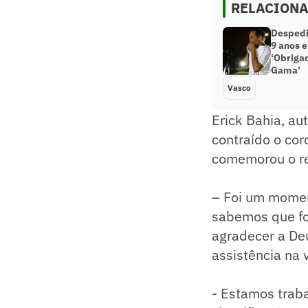
RELACION
Desped
9 anos 
‘Obriga
Gama’
Vasco
Erick Bahia, au
contraído o cor
comemorou o re
– Foi um moment
sabemos que fo
agradecer a Deu
assistência na v
- Estamos traba