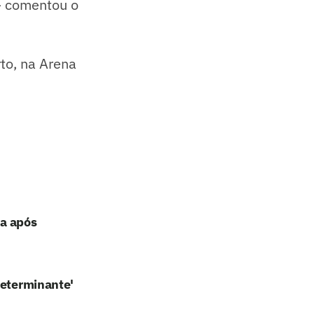
 – comentou o
rto, na Arena
a após
Determinante'