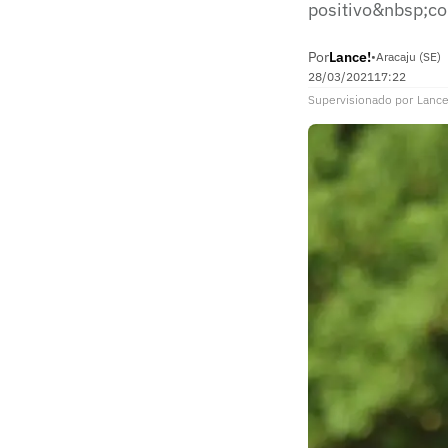
positivo&nbsp;co
Por
Lance!
•
Aracaju (SE)
28/03/2021
17:22
Supervisionado
por
Lance