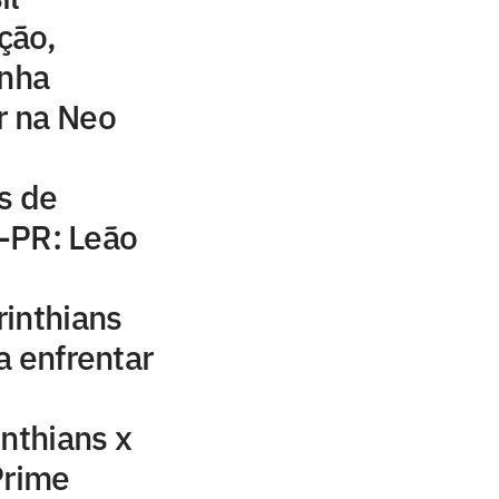
ção,
nha
r na Neo
s de
o-PR: Leão
inthians
a enfrentar
inthians x
Prime