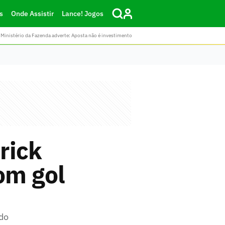
s
Onde Assistir
Lance! Jogos
Ministério da Fazenda adverte: Aposta não é investimento
rick
om gol
do