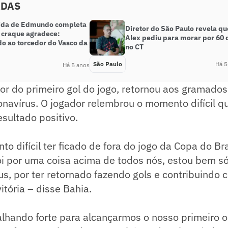
ADAS
ida de Edmundo completa
Diretor do São Paulo revela qu
e craque agradece:
Alex pediu para morar por 60 
do ao torcedor do Vasco da
no CT
São Paulo
Há 5
Há 5 anos
tor do primeiro gol do jogo, retornou aos gramados
onavírus. O jogador relembrou o momento difícil q
sultado positivo.
o difícil ter ficado de fora do jogo da Copa do Br
i por uma coisa acima de todos nós, estou bem s
s, por ter retornado fazendo gols e contribuindo
itória – disse Bahia.
lhando forte para alcançarmos o nosso primeiro o