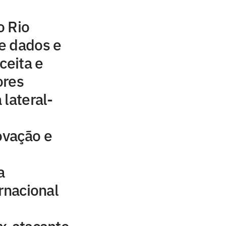
o Rio
e dados e
ceita e
ores
 lateral-
ovação e
a
rnacional