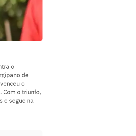
tra o
rgipano de
 venceu o
. Com o triunfo,
s e segue na