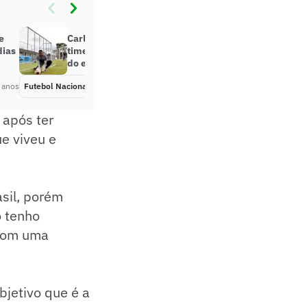
e
Carlos Eduardo quer se firmar no
dias
time do Sport e espera grande ano
do elenco
 anos
Futebol Nacional
Há 5 anos
 após ter
ue viveu e
asil, porém
ó tenho
 com uma
bjetivo que é a