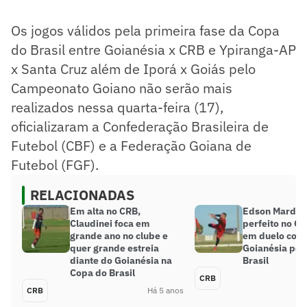
Os jogos válidos pela primeira fase da Copa
do Brasil entre Goianésia x CRB e Ypiranga-AP
x Santa Cruz além de Iporá x Goiás pelo
Campeonato Goiano não serão mais
realizados nessa quarta-feira (17),
oficializaram a Confederação Brasileira de
Futebol (CBF) e a Federação Goiana de
Futebol (FGF).
RELACIONADAS
Em alta no CRB,
Edson Mardde
Claudinei foca em
perfeito no CR
grande ano no clube e
em duelo com
quer grande estreia
Goianésia pel
diante do Goianésia na
Brasil
Copa do Brasil
CRB
CRB
Há 5 anos