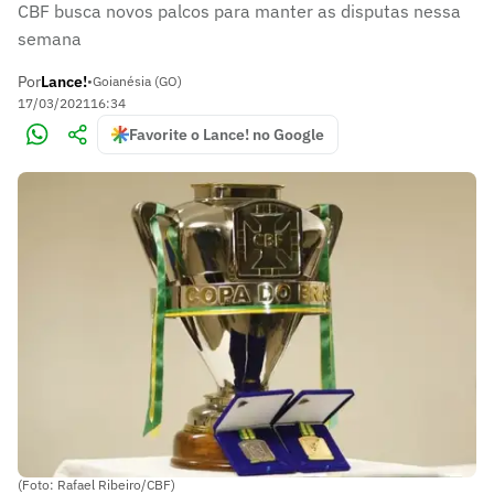
CBF busca novos palcos para manter as disputas nessa
semana
Por
Lance!
•
Goianésia (GO)
17/03/2021
16:34
Favorite o Lance! no Google
(Foto: Rafael Ribeiro/CBF)