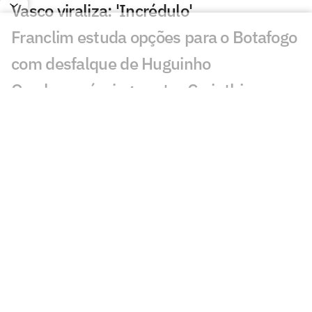
Vasco viraliza: 'Incrédulo'
Franclim estuda opções para o Botafogo
com desfalque de Huguinho
Que horas é o jogo entre Corinthians x
Internacional pela Copa do Brasil?
Leonardo Jardim e Filipe Luís são
sombras um do outro à frente de
Flamengo e Monaco
ANÁLISE: Cruzeiro faz jogo mais
agressivo da era Artur Jorge contra
Chapecoense
Saída de atacante pode abrir espaço