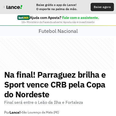
Baixe grátis o app do Lance!
Baixe agora
O esporte na palma da mão.
Ajuda com Aposta?
Fale com o assistente.
18+ Ministério da Fazenda adverte: Aposta não é investimento
Futebol Nacional
Na final! Parraguez brilha e
Sport vence CRB pela Copa
do Nordeste
Final será entre o Leão da Ilha e Fortaleza
Por
Lance!
•
São Lourenço da Mata (PE)