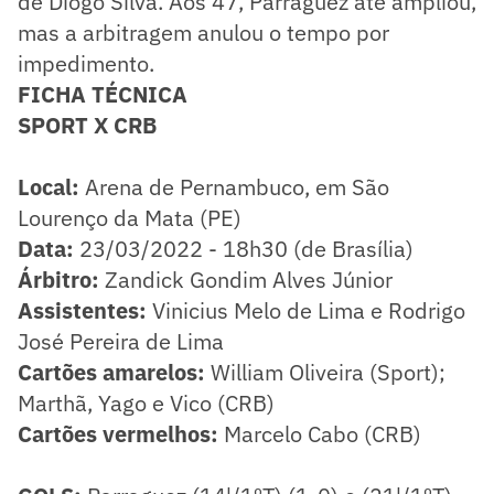
de Diogo Silva. Aos 47, Parraguez até ampliou,
mas a arbitragem anulou o tempo por
impedimento.
FICHA TÉCNICA
SPORT X CRB
Local:
Arena de Pernambuco, em São
Lourenço da Mata (PE)
Data:
23/03/2022 - 18h30 (de Brasília)
Árbitro:
Zandick Gondim Alves Júnior
Assistentes:
Vinicius Melo de Lima e Rodrigo
José Pereira de Lima
Cartões amarelos:
William Oliveira (Sport);
Marthã, Yago e Vico (CRB)
Cartões vermelhos:
Marcelo Cabo (CRB)