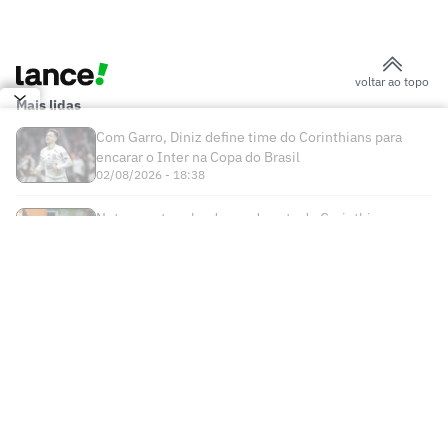
de dados e IA para ampliar receita e
aproximar torcedores
São Paulo anuncia lateral-esquerdo
Iago
Calleri assina renovação e fica no São
Paulo
AO VIVO: Assista a Corinthians x
Internacional com o Lance!TV
Morre Geraldão, ex-atacante bicampeão
paulista pelo Corinthians, aos 77 anos
Convocado para a Seleção, Miguel
Abrenhosa vive ascensão meteórica no