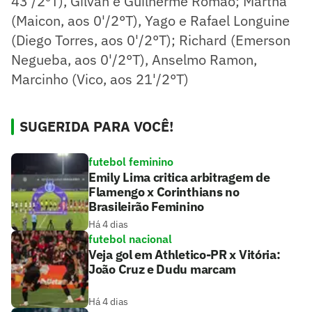
43'/2ºT), Gilvan e Guilherme Romão; Marthã
(Maicon, aos 0'/2°T), Yago e Rafael Longuine
(Diego Torres, aos 0'/2°T); Richard (Emerson
Negueba, aos 0'/2°T), Anselmo Ramon,
Marcinho (Vico, aos 21'/2°T)
SUGERIDA PARA VOCÊ!
futebol feminino
Emily Lima critica arbitragem de
Flamengo x Corinthians no
Brasileirão Feminino
Há 4 dias
futebol nacional
Veja gol em Athletico-PR x Vitória:
João Cruz e Dudu marcam
Há 4 dias