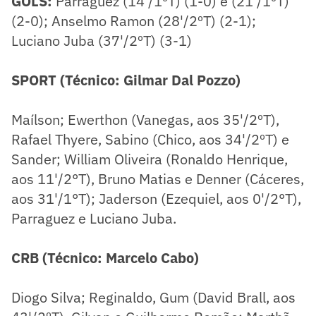
GOLS:
Parraguez (14'/1ºT) (1-0) e (21'/1ºT)
(2-0); Anselmo Ramon (28'/2ºT) (2-1);
Luciano Juba (37'/2ºT) (3-1)
SPORT (Técnico: Gilmar Dal Pozzo)
Maílson; Ewerthon (Vanegas, aos 35'/2ºT),
Rafael Thyere, Sabino (Chico, aos 34'/2ºT) e
Sander; William Oliveira (Ronaldo Henrique,
aos 11'/2°T), Bruno Matias e Denner (Cáceres,
aos 31'/1°T); Jaderson (Ezequiel, aos 0'/2°T),
Parraguez e Luciano Juba.
CRB (Técnico: Marcelo Cabo)
Diogo Silva; Reginaldo, Gum (David Brall, aos