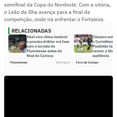
semifinal da Copa do Nordeste. Com a vitória,
o Leão da Ilha avança para a final da
competição, onde irá enfrentar o Fortaleza.
RELACIONADAS
Abel vive clima instável
Clássico entre
e precisa driblar má fase
x Corinthians 
com a torcida do
Paulistão faz 
Fluminense antes da
vencer a Glob
final do Carioca
audiência
Fluminense
Há 4 anos
Fora de Campo