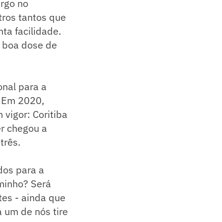
rgo no
ros tantos que
ta facilidade.
 boa dose de
onal para a
. Em 2020,
 vigor: Coritiba
er chegou a
três.
dos para a
minho? Será
es - ainda que
a um de nós tire