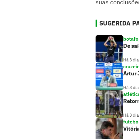
suas conclusõe
SUGERIDA PA
botafo
De saí
Há 3 dia
cruzei
Artur 
Há 3 dia
atlétic
Retorn
Há 3 dia
futebo
Vitóri