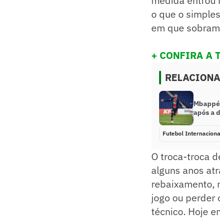
medida entrou n
o que o simple
em que sobram l
+ CONFIRA A 
RELACION
Mbappé 
após a 
Futebol Internaciona
O troca-troca d
alguns anos atr
rebaixamento, 
jogo ou perder 
técnico. Hoje e