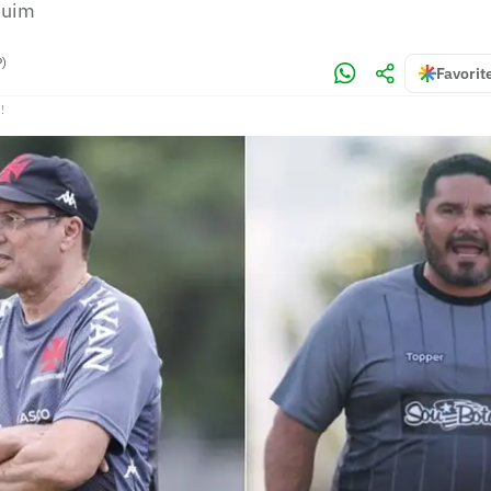
quim
P)
Favorit
!