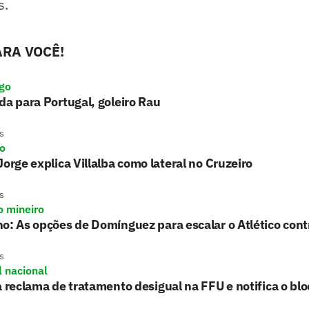
s.
RA VOCÊ!
go
da para Portugal, goleiro Rau
s
ro
Jorge explica Villalba como lateral no Cruzeiro
s
o mineiro
o: As opções de Domínguez para escalar o Atlético con
s
l nacional
a reclama de tratamento desigual na FFU e notifica o blo