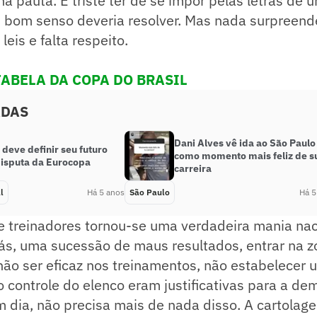
a pauta. É triste ter de se impor pelas letras de
s bom senso deveria resolver. Mas nada surpreen
eis e falta respeito.
TABELA DA COPA DO BRASIL
ADAS
Dani Alves vê ida ao São Paulo
deve definir seu futuro
como momento mais feliz de s
disputa da Eurocopa
carreira
l
Há 5 anos
São Paulo
Há 5
e treinadores tornou-se uma verdadeira mania nac
ás, uma sucessão de maus resultados, entrar na 
não ser eficaz nos treinamentos, não estabelecer
o controle do elenco eram justificativas para a d
m dia, não precisa mais de nada disso. A cartola