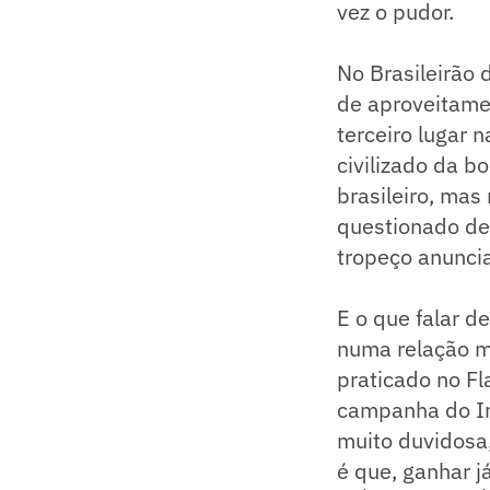
vez o pudor.
No Brasileirão
de aproveitamen
terceiro lugar 
civilizado da bo
brasileiro, mas
questionado den
tropeço anuncia
E o que falar d
numa relação m
praticado no F
campanha do In
muito duvidosa
é que, ganhar j