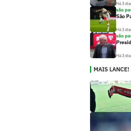
Há 3 dia
são pa
São Pa
Há 3 dia
são pa
Presi
Há 3 dia
MAIS LANCE!