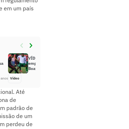
 um regulamento
de em um país
VÍDEO: Assista ao gol de Vitinho no
ua
empate do Flamengo contra o
Boavista pelo Cariocão 2021
 anos
Vídeo
Há 5 anos
ional. Até
zona de
 um padrão de
emissão de um
gem perdeu de