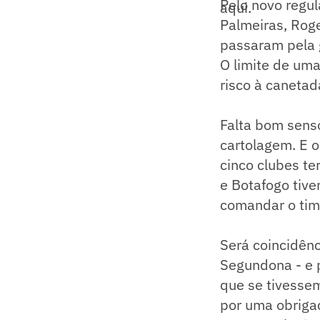
Pelo novo regu
aqui.
Palmeiras, Rog
passaram pela g
O limite de um
risco à canetad
Falta bom senso
cartolagem. E 
cinco clubes te
e Botafogo tive
comandar o time
Será coincidên
Segundona - e 
que se tivesse
por uma obrigaç