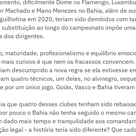
lamento, dificilmente Dome no Flamengo, Luxembu
er Machado e Mano Menezes no Bahia, além de out
uilhotina em 2020, teriam sido demitidos com tan
a substituição ao longo do campeonato impõe uma
a dos dirigentes.
, maturidade, profissionalismo e equilíbrio emoci
o mais curioso é que nem os fracassos convencem
riam descumprido a nova regra se ela estivesse em
ram quatro técnicos, um deles, no alvinegro, sequ
 por um único jogo. Goiás, Vasco e Bahia tiveram 
cia que quatro desses clubes tenham sido rebaixa
por pouco o Bahia não tenha seguido o mesmo ca
m dado mais tempo e tranquilidade aos comandant
ão legal - a história teria sido diferente? Que cad