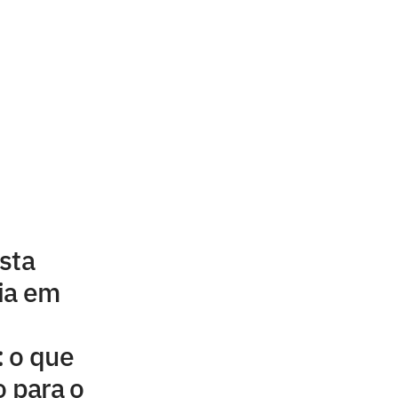
sta
ia em
: o que
 para o