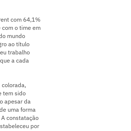
rrent com 64,1%
 e com o time em
s do mundo
ro ao título
seu trabalho
 que a cada
 colorada,
e tem sido
go apesar da
 de uma forma
. A constatação
estabeleceu por