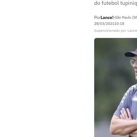
do futebol tupini
Por
Lance!
•
São Paulo (S
28/03/2021
10:18
Supervisionado
por
Lance