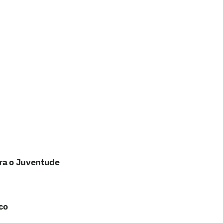
tra o Juventude
co