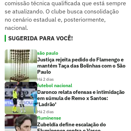
comissão técnica qualificada que está sempre
se atualizando. O clube busca consolidação
no cenário estadual e, posteriormente,
nacional.
SUGERIDA PARA VOCÊ!
são paulo
Justiça rejeita pedido do Flamengo e
mantém Taça das Bolinhas com o São
Paulo
Há 2 dias
futebol nacional
Daronco relata ofensas e intimidação
em súmula de Remo x Santos:
'Ladrão'
Há 2 dias
fluminense
Zubeldía define escalação do
Fluminense contra o Vasco