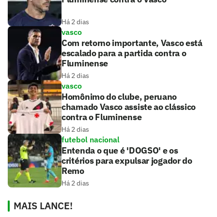
Há 2 dias
vasco
Com retorno importante, Vasco está
escalado para a partida contra o
Fluminense
Há 2 dias
vasco
Homônimo do clube, peruano
chamado Vasco assiste ao clássico
contra o Fluminense
Há 2 dias
futebol nacional
Entenda o que é 'DOGSO' e os
critérios para expulsar jogador do
Remo
Há 2 dias
MAIS LANCE!