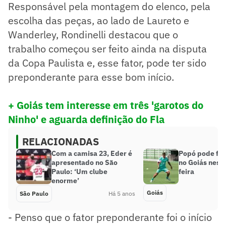
Responsável pela montagem do elenco, pela
escolha das peças, ao lado de Laureto e
Wanderley, Rondinelli destacou que o
trabalho começou ser feito ainda na disputa
da Copa Paulista e, esse fator, pode ter sido
preponderante para esse bom início.
+ Goiás tem interesse em três 'garotos do
Ninho' e aguarda definição do Fla
RELACIONADAS
Com a camisa 23, Eder é
Popó pode faz
apresentado no São
no Goiás nest
Paulo: ‘Um clube
feira
enorme’
Goiás
São Paulo
Há 5 anos
- Penso que o fator preponderante foi o início