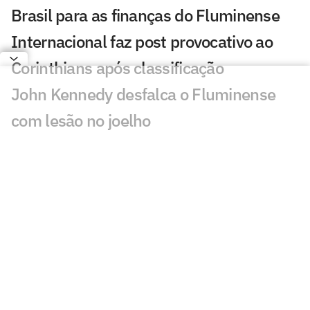
Brasil para as finanças do Fluminense
Internacional faz post provocativo ao
Corinthians após classificação
John Kennedy desfalca o Fluminense
com lesão no joelho
Como Santiago Sosa pode transformar o
meio-campo do Vasco de Pedro
Emanuel
Fluminense desafia estigma elitista com
série documental exibida no CineFoot
Botafogo avança pela renovação de
contrato com Alex Telles