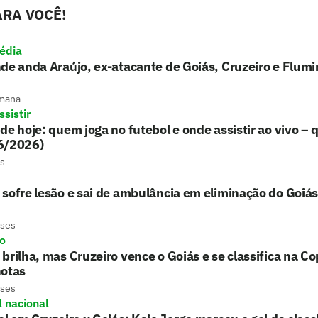
RA VOCÊ!
édia
de anda Araújo, ex-atacante de Goiás, Cruzeiro e Flum
mana
sistir
de hoje: quem joga no futebol e onde assistir ao vivo – 
6/2026)
s
sofre lesão e sai de ambulância em eliminação do Goiá
eses
ro
brilha, mas Cruzeiro vence o Goiás e se classifica na Co
notas
eses
l nacional