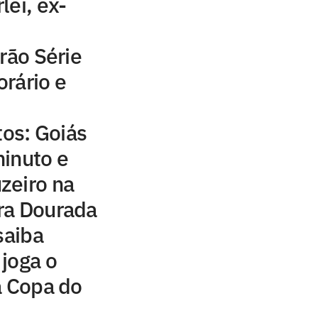
lei, ex-
rão Série
orário e
os: Goiás
inuto e
zeiro na
ra Dourada
saiba
joga o
a Copa do