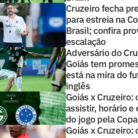
Cruzeiro fecha pr
para estreia na C
Brasil; confira pr
escalação
Adversário do Cru
Goiás tem prome
está na mira do fu
inglês
Goiás x Cruzeiro:
assistir, horário 
do jogo pela Copa
Goiás x Cruzeiro: 