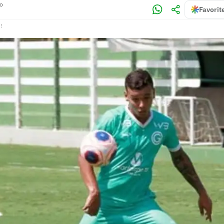
no
Favorit
!