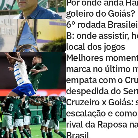
Por onde anda Har
goleiro do Goiás?
6° rodada Brasilei
B: onde assistir, h
local dos jogos
Melhores moment
marca no último m
empata com o Cru
despedida do Ser
Cruzeiro x Goiás: 
escalação e como 
rival da Raposa n
Brasil