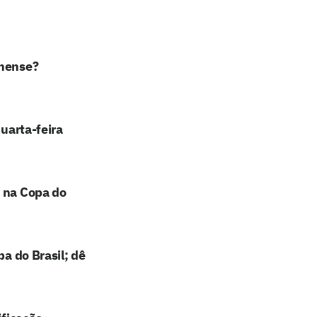
inense?
quarta-feira
s na Copa do
pa do Brasil; dê