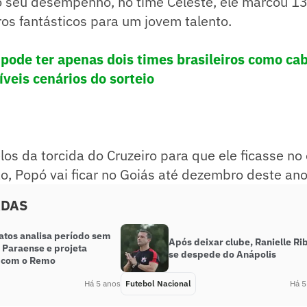
o seu desempenho, no time Celeste, ele marcou 1
os fantásticos para um jovem talento.
 pode ter apenas dois times brasileiros como ca
íveis cenários do sorteio
os da torcida do Cruzeiro para que ele ficasse no
o, Popó vai ficar no Goiás até dezembro deste ano
ADAS
atos analisa período sem
Após deixar clube, Ranielle Ri
 Paraense e projeta
se despede do Anápolis
o com o Remo
Há 5 anos
Futebol Nacional
Há 5