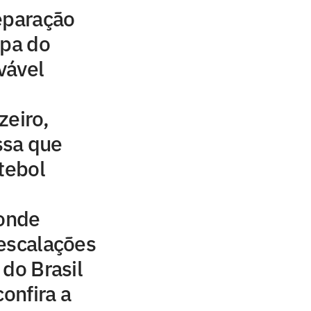
eparação
opa do
ovável
zeiro,
ssa que
tebol
 onde
e escalações
 do Brasil
confira a