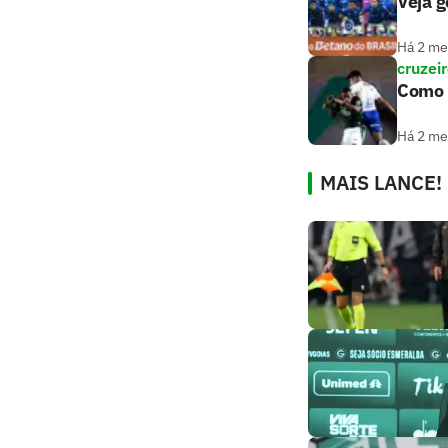
Veja g
Há 2 m
cruzei
Como c
Há 2 m
MAIS LANCE!