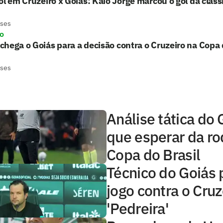
ol em Cruzeiro x Goiás: Kaio Jorge marcou o gol da class
eses
ro
hega o Goiás para a decisão contra o Cruzeiro na Copa 
eses
Análise tática do 
que esperar da r
Copa do Brasil
Técnico do Goiás 
jogo contra o Cruz
'Pedreira'