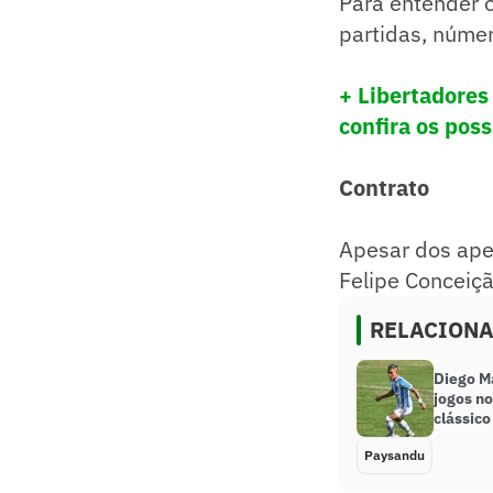
Para entender 
partidas, númer
+ Libertadores
confira os poss
Contrato
Apesar dos apel
Felipe Conceiçã
RELACION
Diego M
jogos no
clássic
Paysandu