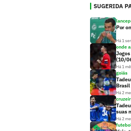
SUGERIDA PA
lancep
Por on
Há 1 se
onde as
Jogos 
(10/0
Há 1 mê
goiás
Tadeu 
Brasil
Há 2 m
cruzei
Tadeu 
suas 
Há 2 m
futebo