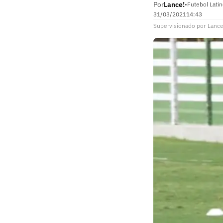
Por
Lance!
•
Futebol Lati
31/03/2021
14:43
Supervisionado
por
Lance