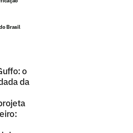
ificação
do Brasil
Guffo: o
odada da
projeta
eiro: