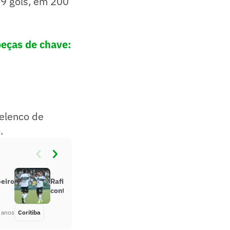
39 gols, em 200
beças de chave:
 elenco de
.
beiro
Rafinha é desfalque para os jogos
contra o Operário-PR
 anos
Coritiba
Há 5 anos