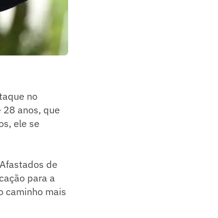
staque no
 28 anos, que
s, ele se
. Afastados de
cação para a
 o caminho mais