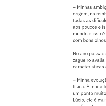
– Minhas ambiçõ
origem, na min
todas as dificu
aos poucos e is
mundo e isso é 
com bons olhos 
No ano passado
zagueiro avalia
características 
– Minha evoluçã
física. É muita 
um ponto muito
Lúcio, ele é mu