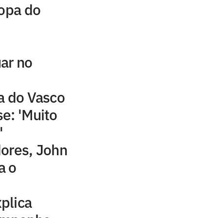
Copa do
ar no
ia do Vasco
e: 'Muito
'
dores, John
a o
plica