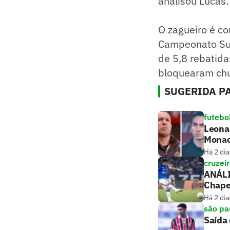
analisou Lucas.
O zagueiro é co
Campeonato Suí
de 5,8 rebatida
bloquearam chu
SUGERIDA PA
futebo
Leonar
Mona
Há 2 dia
cruzei
ANÁLIS
Chape
Há 2 dia
são pa
Saída 