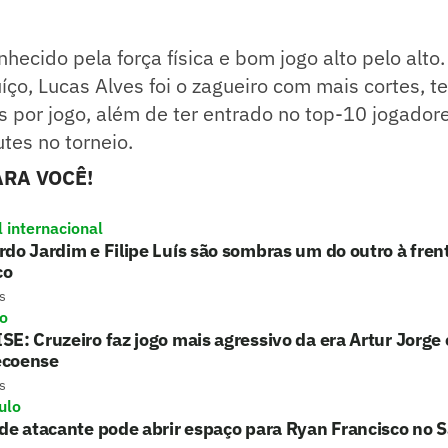
nhecido pela força física e bom jogo alto pelo alto
ço, Lucas Alves foi o zagueiro com mais cortes, 
s por jogo, além de ter entrado no top-10 jogador
tes no torneio.
RA VOCÊ!
l internacional
do Jardim e Filipe Luís são sombras um do outro à fre
co
s
ro
E: Cruzeiro faz jogo mais agressivo da era Artur Jorge 
coense
s
ulo
de atacante pode abrir espaço para Ryan Francisco no 