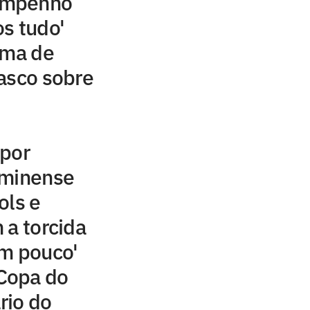
empenho
s tudo'
ama de
asco sobre
 por
uminense
ols e
 a torcida
um pouco'
Copa do
ário do