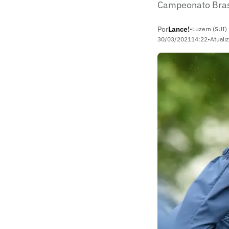
Campeonato Brasil
Por
Lance!
•
Luzern (SUI)
30/03/2021
14:22
•
Atuali