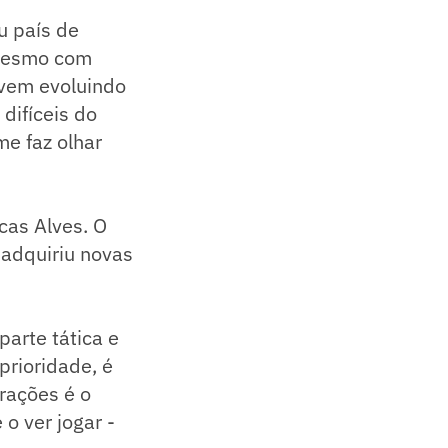
u país de
 mesmo com
 vem evoluindo
difíceis do
e faz olhar
cas Alves. O
 adquiriu novas
arte tática e
 prioridade, é
rações é o
 o ver jogar -