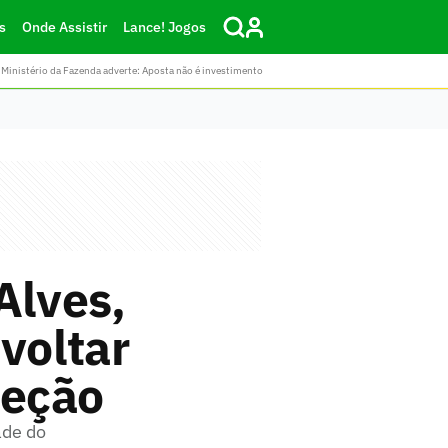
s
Onde Assistir
Lance! Jogos
Ministério da Fazenda adverte: Aposta não é investimento
Alves,
voltar
leção
ade do