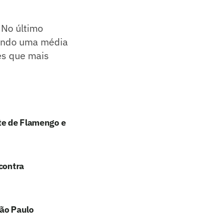
. No último
tendo uma média
es que mais
nte de Flamengo e
contra
São Paulo