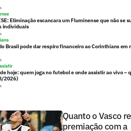
s
ense
SE: Eliminação escancara um Fluminense que não se s
s individuais
s
hians
o Brasil pode dar respiro financeiro ao Corinthians em 
s
sistir
de hoje: quem joga no futebol e onde assistir ao vivo – 
8/2026)
s
Quanto o Vasco r
premiação com a