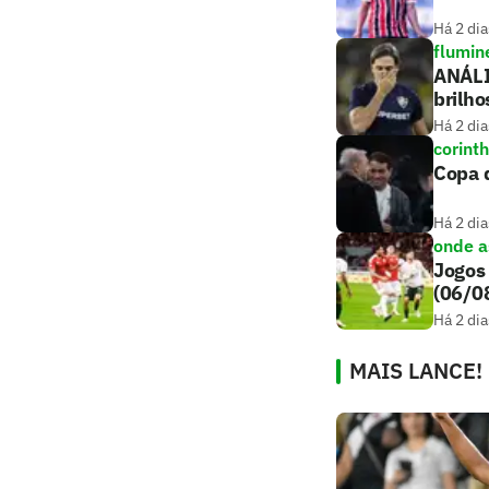
Há 2 dia
flumin
ANÁLI
brilho
Há 2 dia
corint
Copa d
Há 2 dia
onde as
Jogos 
(06/0
Há 2 dia
MAIS LANCE!