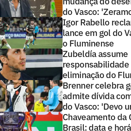
mudança do des
do Vasco: 'Zeramo
Igor Rabello recl
lance em gol do V
o Fluminense
Zubeldía assume
responsabilidade
eliminação do Fl
Brenner celebra g
admite dívida com
do Vasco: 'Devo 
Chaveamento da 
Brasil: data e hor