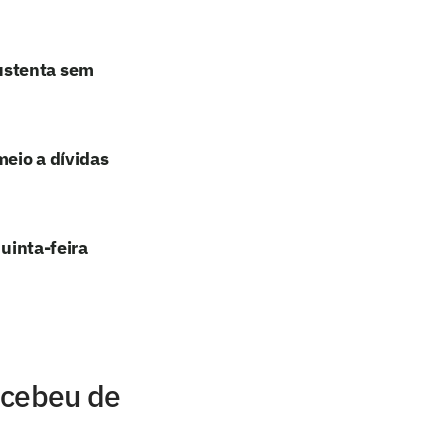
ustenta sem
meio a dívidas
quinta-feira
ecebeu de