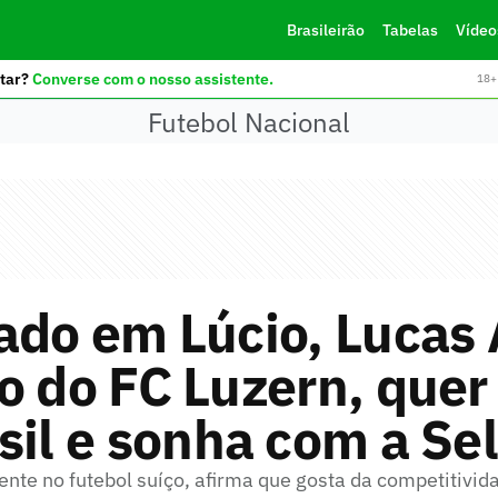
Brasileirão
Tabelas
Vídeo
tar?
Converse com o nosso assistente.
18+ 
Futebol Nacional
ado em Lúcio, Lucas 
o do FC Luzern, quer 
sil e sonha com a Se
nte no futebol suíço, afirma que gosta da competitivid