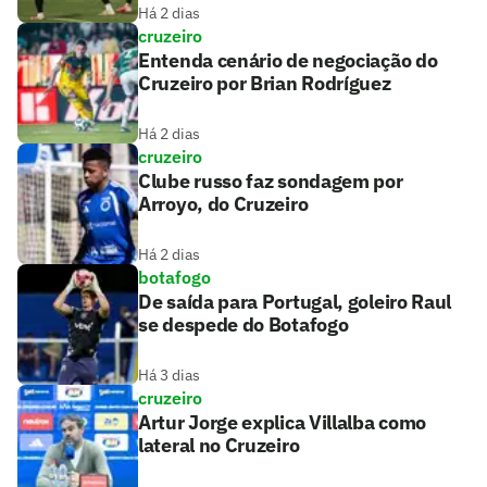
Há 2 dias
cruzeiro
Entenda cenário de negociação do
Cruzeiro por Brian Rodríguez
Há 2 dias
cruzeiro
Clube russo faz sondagem por
Arroyo, do Cruzeiro
Há 2 dias
botafogo
De saída para Portugal, goleiro Raul
se despede do Botafogo
Há 3 dias
cruzeiro
Artur Jorge explica Villalba como
lateral no Cruzeiro