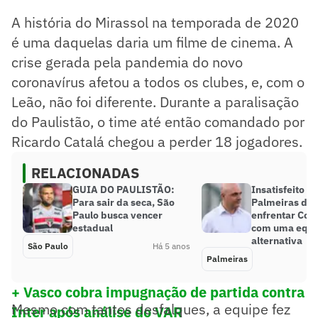
A história do Mirassol na temporada de 2020
é uma daquelas daria um filme de cinema. A
crise gerada pela pandemia do novo
coronavírus afetou a todos os clubes, e, com o
Leão, não foi diferente. Durante a paralisação
do Paulistão, o time até então comandado por
Ricardo Catalá chegou a perder 18 jogadores.
RELACIONADAS
GUIA DO PAULISTÃO:
Insatisfeito c
Para sair da seca, São
Palmeiras de
Paulo busca vencer
enfrentar Cori
estadual
com uma equi
alternativa
São Paulo
Há 5 anos
Palmeiras
+ Vasco cobra impugnação de partida contra
Mesmo com tantos desfalques, a equipe fez
Inter após análise do VAR