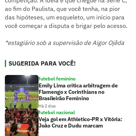
competição. A ideia é que chegue na Série C,
ao fim do Paulista, que você tenha, na pior
das hipóteses, um esqueleto, um início para
você começar a disputa e brigar pelo acesso.
*estagiário sob a supervisão de Aigor Ojêda
SUGERIDA PARA VOCÊ!
futebol feminino
Emily Lima critica arbitragem de
Flamengo x Corinthians no
Brasileirão Feminino
Há 2 dias
futebol nacional
Veja gol em Athletico-PR x Vitória:
João Cruz e Dudu marcam