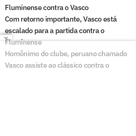
Fluminense contra o Vasco
Com retorno importante, Vasco está
escalado para a partida contra o
Fluminense
Homônimo do clube, peruano chamado
Vasco assiste ao clássico contra o
Fluminense
Entenda o que é 'DOGSO' e os critérios
para expulsar jogador do Remo
Vasco defende negócio com Lamacchia
em resposta à agência reguladora
Fluminense x Vasco: CBF envia ofício