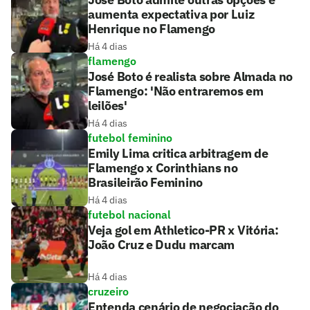
aumenta expectativa por Luiz
Henrique no Flamengo
Há 4 dias
flamengo
José Boto é realista sobre Almada no
Flamengo: 'Não entraremos em
leilões'
Há 4 dias
futebol feminino
Emily Lima critica arbitragem de
Flamengo x Corinthians no
Brasileirão Feminino
Há 4 dias
futebol nacional
Veja gol em Athletico-PR x Vitória:
João Cruz e Dudu marcam
Há 4 dias
cruzeiro
Entenda cenário de negociação do