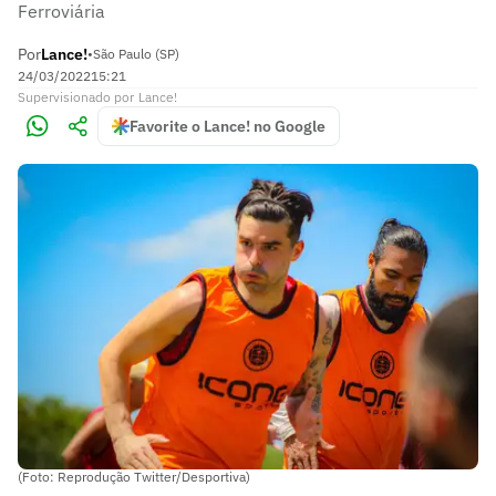
Ferroviária
Por
Lance!
•
São Paulo (SP)
24/03/2022
15:21
Supervisionado
por
Lance!
Favorite o Lance! no Google
(Foto: Reprodução Twitter/Desportiva)