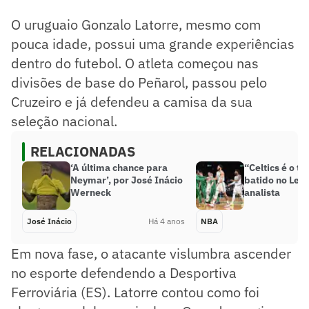
O uruguaio Gonzalo Latorre, mesmo com
pouca idade, possui uma grande experiências
dentro do futebol. O atleta começou nas
divisões de base do Peñarol, passou pelo
Cruzeiro e já defendeu a camisa da sua
seleção nacional.
RELACIONADAS
‘A última chance para
“Celtics é o ti
Neymar’, por José Inácio
batido no Lest
Werneck ​
analista
José Inácio
Há 4 anos
NBA
Em nova fase, o atacante vislumbra ascender
no esporte defendendo a Desportiva
Ferroviária (ES). Latorre contou como foi