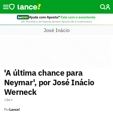
Ajuda com Aposta?
Fale com o assistente.
18+ Ministério da Fazenda adverte: Aposta não é investimento
José Inácio
'A última chance para
Neymar', por José Inácio
Werneck ​
<br>
Por
Lance!