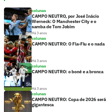
colunas
CAMPO NEUTRO, por José Inácio
Werneck: O Manchester City e o
samba de Tom Jobim
Há 3 anos
colunas
CAMPO NEUTRO: O Fla-Flu e o nada
Há 3 anos
colunas
CAMPO NEUTRO: o boné e a bronca
Há 3 anos
colunas
CAMPO NEUTRO: Copa de 2026 será
gigantesca