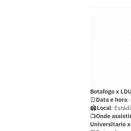
Botafogo x LD
⏰
Data e hora
:
🏟️
Local
: Estád
📺
Onde
assisti
Universitario 