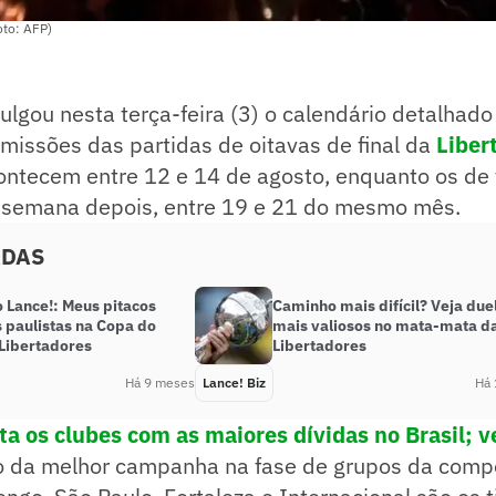
oto: AFP)
lgou nesta terça-feira (3) o calendário detalhado
smissões das partidas de oitavas de final da
Liber
ontecem entre 12 e 14 de agosto, enquanto os de 
 semana depois, entre 19 e 21 do mesmo mês.
ADAS
o Lance!: Meus pitacos
Caminho mais difícil? Veja due
 paulistas na Copa do
mais valiosos no mata-mata d
 Libertadores
Libertadores
Há 9 meses
Lance! Biz
Há 
a os clubes com as maiores dívidas no Brasil; v
o da melhor campanha na fase de grupos da comp