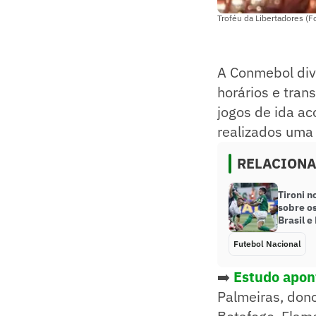
Troféu da Libertadores (F
A Conmebol divu
horários e tran
jogos de ida ac
realizados uma
RELACION
Tironi n
sobre os
Brasil e
Futebol Nacional
➡️
Estudo apont
Palmeiras, don