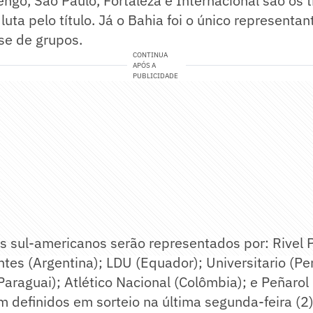
ngo, São Paulo, Fortaleza e Internacional são os t
uta pelo título. Já o Bahia foi o único representan
se de grupos.
CONTINUA
APÓS A
PUBLICIDADE
s sul-americanos serão representados por: Rivel P
ntes (Argentina); LDU (Equador); Universitario (Per
Paraguai); Atlético Nacional (Colômbia); e Peñarol
m definidos em sorteio na última segunda-feira (2