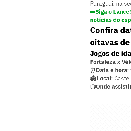
Paraguai, na s
➡️Siga o Lance
notícias do es
Confira da
oitavas de
Jogos de id
Fortaleza x Vél
⏰
Data e hora
:
🏟️
Local
: Caste
📺
Onde
assisti