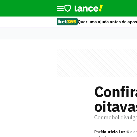
Quer uma ajuda antes de apos
Confir
oitava
Conmebol divulga
Por
Mauricio Luz
•
Rio de