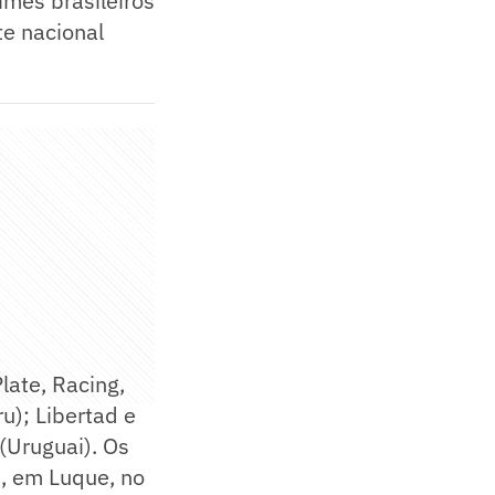
imes brasileiros
te nacional
late, Racing,
u); Libertad e
 (Uruguai). Os
), em Luque, no