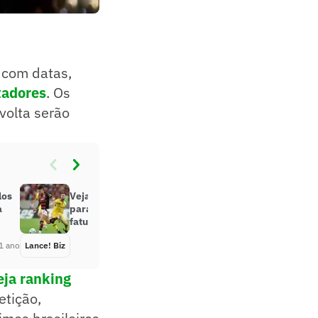
 com datas,
tadores
. Os
volta serão
los
Veja quanto cada time classificado
a
para as oitavas da Libertadores já
faturou
1 ano
Lance! Biz
Há 1 ano
eja ranking
etição,