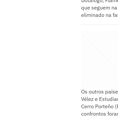
Botafogo, Flame
que seguem na l
eliminado na fa
Os outros paíse
Vélez e Estudia
Cerro Porteño (
confrontos fora