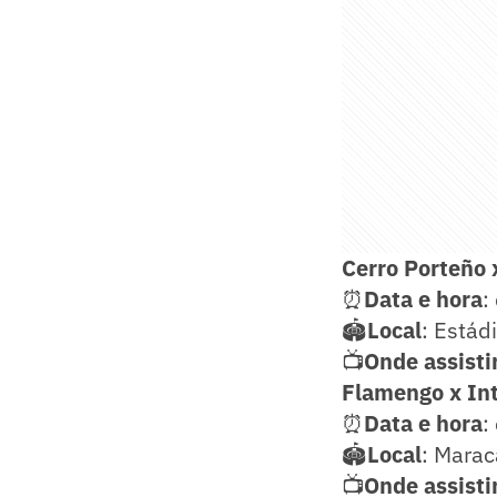
Cerro Porteño 
⏰
Data e hora
:
🏟️
Local
: Estád
📺
Onde
assisti
Flamengo x Int
⏰
Data e hora
:
🏟️
Local
: Marac
📺
Onde
assisti