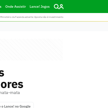
s
Onde Assistir
Lance! Jogos
Ministério da Fazenda adverte: Aposta não é investimento
s
dores
 mata-mata
e o Lance! no Google