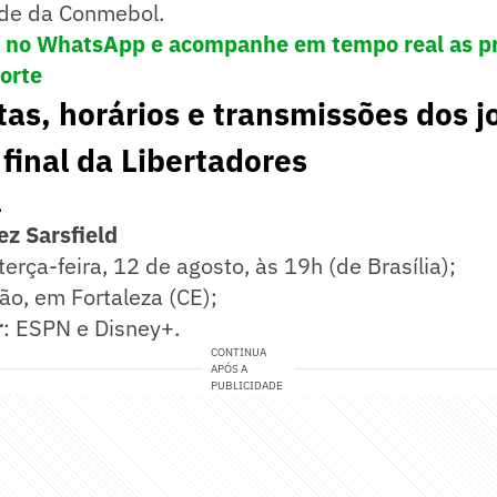
ede da Conmebol.
! no WhatsApp e acompanhe em tempo real as pr
porte
tas, horários e transmissões dos j
 final da Libertadores
a
ez Sarsfield
 terça-feira, 12 de agosto, às 19h (de Brasília);
lão, em Fortaleza (CE);
r
: ESPN e Disney+.
CONTINUA
APÓS A
PUBLICIDADE