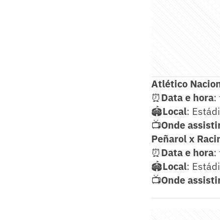
Atlético Nacio
⏰
Data e hora
:
🏟️
Local
: Estád
📺
Onde
assisti
Peñarol x Raci
⏰
Data e hora
:
🏟️
Local
: Estád
📺
Onde
assisti