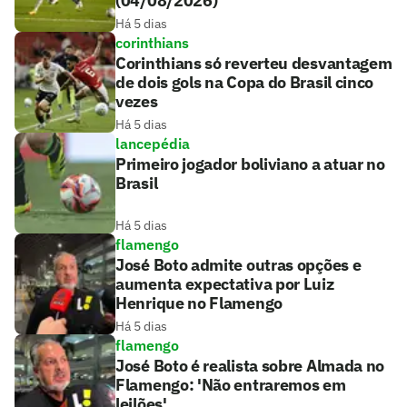
(04/08/2026)
Há 5 dias
corinthians
Corinthians só reverteu desvantagem
de dois gols na Copa do Brasil cinco
vezes
Há 5 dias
lancepédia
Primeiro jogador boliviano a atuar no
Brasil
Há 5 dias
flamengo
José Boto admite outras opções e
aumenta expectativa por Luiz
Henrique no Flamengo
Há 5 dias
flamengo
José Boto é realista sobre Almada no
Flamengo: 'Não entraremos em
leilões'