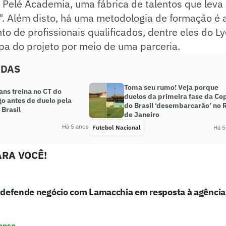
Pelé Academia, uma fábrica de talentos que leva 
l". Além disto, há uma metodologia de formação é
de profissionais qualificados, dentre eles do Ly
pa do projeto por meio de uma parceria.
ADAS
Toma seu rumo! Veja porque
ans treina no CT do
duelos da primeira fase da Co
o antes de duelo pela
do Brasil ‘desembarcarão’ no 
 Brasil
de Janeiro
Há 5 anos
Futebol Nacional
Há 5
RA VOCÊ!
 defende negócio com Lamacchia em resposta à agência
ense