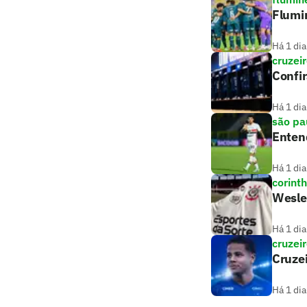
Flumin
Há 1 dia
cruzei
Confir
Há 1 dia
são pa
Entend
Há 1 dia
corint
Wesley
Há 1 dia
cruzei
Cruze
Há 1 dia