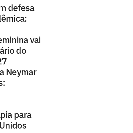
em defesa
lêmica:
minina vai
ário do
27
ca Neymar
s:
pia para
 Unidos