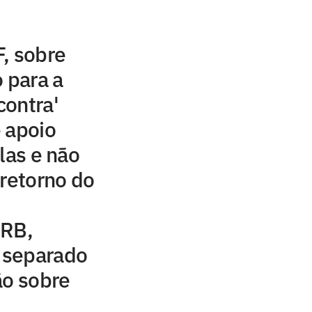
, sobre
 para a
contra'
 apoio
las e não
 retorno do
CRB,
m separado
ão sobre