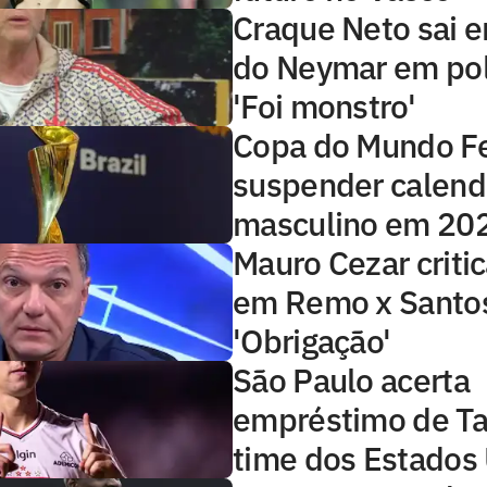
Craque Neto sai 
do Neymar em po
'Foi monstro'
Copa do Mundo Fe
suspender calend
masculino em 20
Mauro Cezar criti
em Remo x Santo
'Obrigação'
São Paulo acerta
empréstimo de Ta
time dos Estados