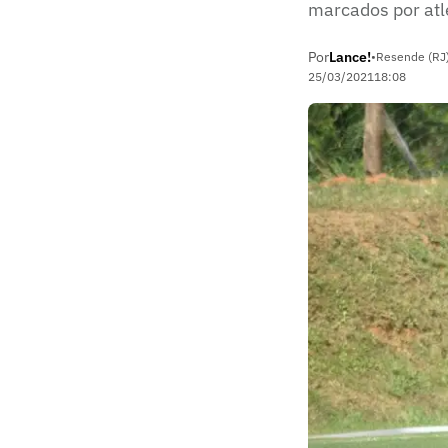
marcados por atl
Por
Lance!
•
Resende (RJ
25/03/2021
18:08