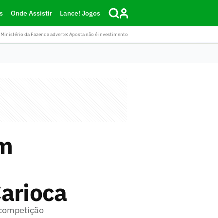
s
Onde Assistir
Lance! Jogos
Ministério da Fazenda adverte: Aposta não é investimento
ém
Carioca
 competição