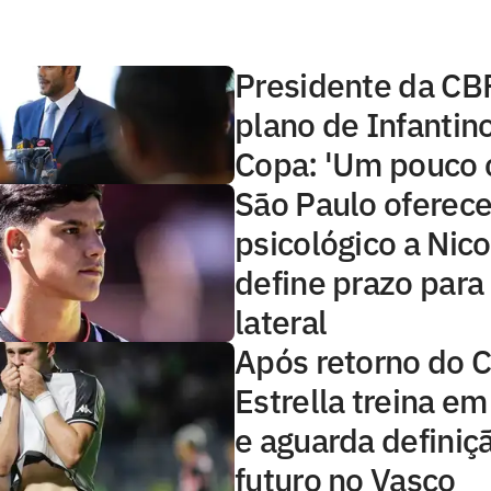
Presidente da CBF
plano de Infantino
Copa: 'Um pouco 
São Paulo oferece
psicológico a Nico
define prazo para
lateral
Após retorno do 
Estrella treina e
e aguarda definiç
futuro no Vasco