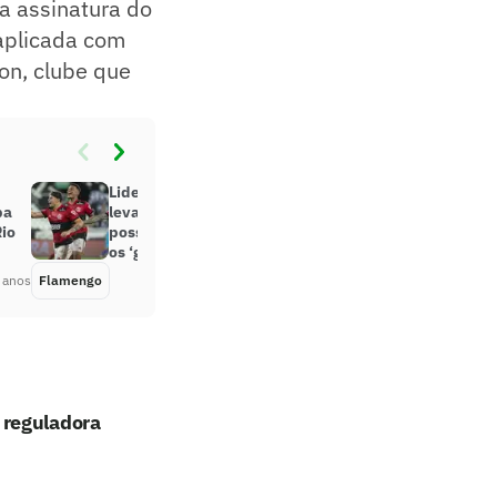
a assinatura do
 aplicada com
on, clube que
Liderança e domínio do Flamengo
pa
levanta a questão: até onde é
Rio
possível levar o Estadual só com
os ‘garotos’?
 anos
Flamengo
Há 5 anos
 reguladora