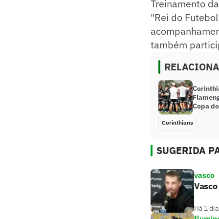
Treinamento da 
"Rei do Futebo
acompanhamento 
também partici
RELACION
Corinthi
Flameng
Copa do
Corinthians
SUGERIDA PA
vasco
Vasco
Há 1 dia
flumin