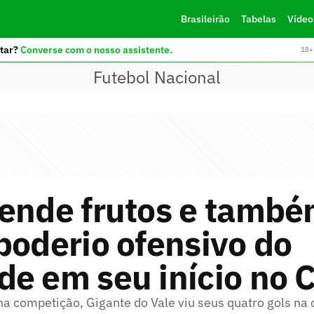
Brasileirão
Tabelas
Vídeo
tar?
Converse com o nosso assistente.
18+ 
Futebol Nacional
rende frutos e tamb
poderio ofensivo do
e em seu início no 
na competição, Gigante do Vale viu seus quatro gols na