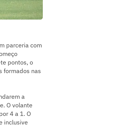
em parceria com
Começo
te pontos, o
as formados nas
andarem a
e. O volante
or 4 a 1. O
 inclusive