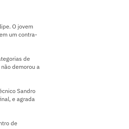
lipe. O jovem
 em um contra-
tegorias de
e não demorou a
écnico Sandro
inal, e agrada
ntro de