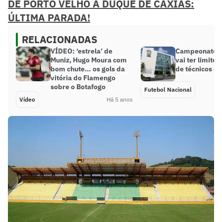
DE PORTO VELHO A DUQUE DE CAXIAS:
ÚLTIMA PARADA!
RELACIONADAS
VÍDEO: ‘estrela’ de
Campeonato Br
Muniz, Hugo Moura com
vai ter limite 
bom chute… os gols da
de técnicos e
vitória do Flamengo
sobre o Botafogo
Futebol Nacional
Vídeo
Há 5 anos