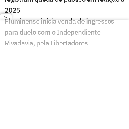
2025
Fluminense inicia venda de ingressos
para duelo com o Independiente
Rivadavia, pela Libertadores
Botafogo anuncia renovação com Alex
Telles; veja vídeo
Domingos Duarte fala sobre crise do São
Paulo e explica como joga
Desfalque de titular: As opções de
Domínguez para escalar o Atlético
contra o Remo