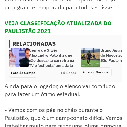
uma grande temporada para todos - disse.
VEJA CLASSIFICAÇÃO ATUALIZADA DO
PAULISTÃO 2021
RELACIONADAS
Genro de Silvio,
Bruno Aguiar q
Alexandre Pato diz que
do Novorizont
não descarta carreira na
São Paulo no 
TV e ‘estipula’ uma data
Futebol Nacional
Fora de Campo
Há 5 anos
Ainda para o jogador, o elenco vai com tudo
para fazer um ótimo estadual.
- Vamos com os pés no chão durante o
Paulistão, que é um campeonato difícil. Vamos
trabalhar muito para fazer uma ótima primeira