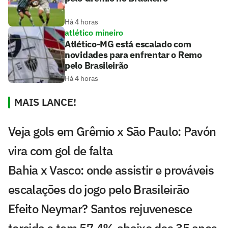
Há 4 horas
atlético mineiro
Atlético-MG está escalado com
novidades para enfrentar o Remo
pelo Brasileirão
Há 4 horas
MAIS LANCE!
Veja gols em Grêmio x São Paulo: Pavón
vira com gol de falta
Bahia x Vasco: onde assistir e prováveis
escalações do jogo pelo Brasileirão
Efeito Neymar? Santos rejuvenesce
torcida e tem 57,4% abaixo dos 35 anos