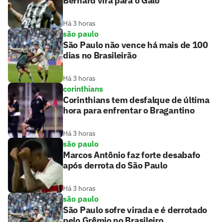
Bernard vira para o Galo
Há 3 horas
são paulo
São Paulo não vence há mais de 100
dias no Brasileirão
Há 3 horas
corinthians
Corinthians tem desfalque de última
hora para enfrentar o Bragantino
Há 3 horas
são paulo
Marcos Antônio faz forte desabafo
após derrota do São Paulo
Há 3 horas
são paulo
São Paulo sofre virada e é derrotado
pelo Grêmio no Brasileiro