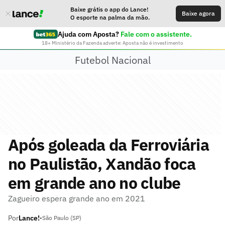
Baixe grátis o app do Lance!
Baixe agora
O esporte na palma da mão.
Ajuda com Aposta?
Fale com o assistente.
18+ Ministério da Fazenda adverte: Aposta não é investimento
Futebol Nacional
Após goleada da Ferroviária
no Paulistão, Xandão foca
em grande ano no clube
Zagueiro espera grande ano em 2021
Por
Lance!
•
São Paulo (SP)