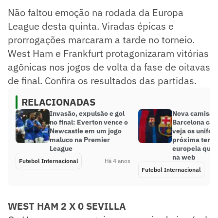
Não faltou emoção na rodada da Europa
League desta quinta. Viradas épicas e
prorrogações marcaram a tarde no torneio.
West Ham e Frankfurt protagonizaram vitórias
agônicas nos jogos de volta da fase de oitavas
de final. Confira os resultados das partidas.
RELACIONADAS
Invasão, expulsão e gol
Nova camisa 
no final: Everton vence o
Barcelona cai
Newcastle em um jogo
veja os unifo
maluco na Premier
próxima temp
League
europeia que 
na web
Futebol Internacional
Há 4 anos
Futebol Internacional
WEST HAM 2 X 0 SEVILLA