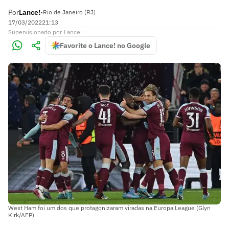
Por
Lance!
•
Rio de Janeiro (RJ)
17/03/2022
21:13
Supervisionado
por
Lance!
Favorite o Lance! no Google
West Ham foi um dos que protagonizaram viradas na Europa League (Glyn
Kirk/AFP)