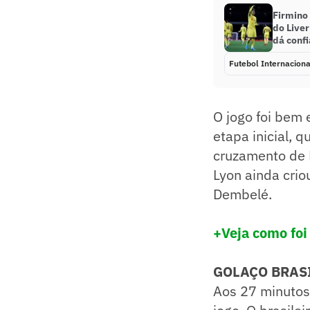
Firmino 
do Liver
dá confi
Futebol Internaciona
O jogo foi bem 
etapa inicial, 
cruzamento de D
Lyon ainda cri
Dembelé.
+Veja como foi
GOLAÇO BRAS
Aos 27 minutos