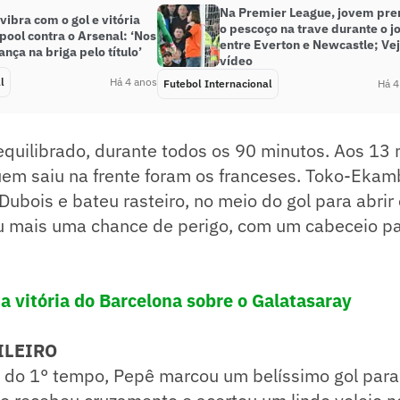
Na Premier League, jovem pr
vibra com o gol e vitória
o pescoço na trave durante o j
pool contra o Arsenal: ‘Nos
entre Everton e Newcastle; Vej
ança na briga pelo título’
vídeo
l
Há 4 anos
Futebol Internacional
Há 4
equilibrado, durante todos os 90 minutos. Aos 13
quem saiu na frente foram os franceses. Toko-Ekam
ubois e bateu rasteiro, no meio do gol para abrir
ou mais uma chance de perigo, com um cabeceio pa
 a vitória do Barcelona sobre o Galatasaray
ILEIRO
 do 1° tempo, Pepê marcou um belíssimo gol para