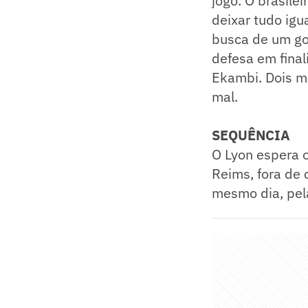
jogo. O brasile
deixar tudo igu
busca de um gol
defesa em fina
Ekambi. Dois mi
mal.
SEQUÊNCIA
​O Lyon espera 
Reims, fora de 
mesmo dia, pela