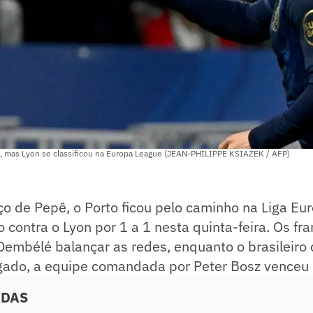
, mas Lyon se classificou na Europa League (JEAN-PHILIPPE KSIAZEK / AFP)
o de Pepê, o Porto ficou pelo caminho na Liga Eu
 contra o Lyon por 1 a 1 nesta quinta-feira. Os fr
Dembélé balançar as redes, enquanto o brasileiro
gado, a equipe comandada por Peter Bosz venceu p
ADAS