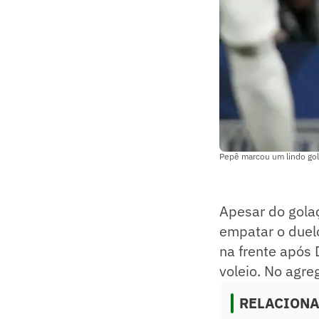
Pepê marcou um lindo gol
Apesar do golaç
empatar o duelo
na frente após 
voleio. No agre
RELACION