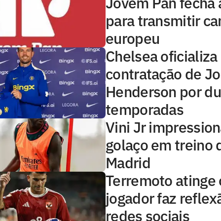
Jovem Pan fecha 
para transmitir 
europeu
Chelsea oficializa
contratação de J
Henderson por d
temporadas
Vini Jr impressio
golaço em treino 
Madrid
Terremoto atinge o
jogador faz reflex
redes sociais