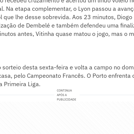
iro recebeu cruzamento e acertou um lindo voleio 
al. Na etapa complementar, o Lyon passou a avanç
 que lhe desse sobrevida. Aos 23 minutos, Diogo 
lização de Dembelé e também defendeu uma finali
nutos antes, Vitinha quase matou o jogo, mas o me
o sorteio desta sexta-feira e volta a campo no dom
casa, pelo Campeonato Francês. O Porto enfrenta 
 Primeira Liga.
CONTINUA
APÓS A
PUBLICIDADE