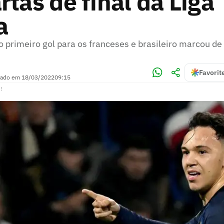
rtas de final da Liga
a
 primeiro gol para os franceses e brasileiro marcou de 
Favorit
zado em
18/03/2022
09:15
!