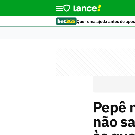
Quer uma ajuda antes de apos
Pepê 
não sa