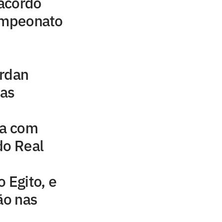
acordo
campeonato
ordan
uas
na com
do Real
 Egito, e
ão nas