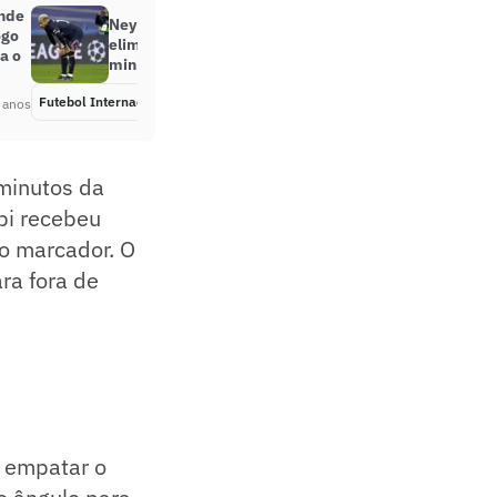
ende
Neymar mostra frustração após
ogo
eliminação na Champions: ‘Dei
a o
minha vida para estar lá’
Futebol Internacional
Há 4 anos
 anos
 minutos da
bi recebeu
 o marcador. O
ra fora de
 empatar o