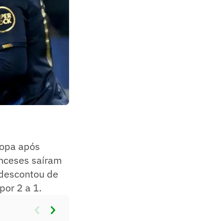
ropa após
anceses saíram
 descontou de
or 2 a 1.