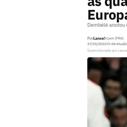
às qua
Europ
Dembélé anotou o
Por
Lance!
•
Lyon (FRA)
17/03/2022
19:44
•
Atuali
Supervisionado
por
Lance