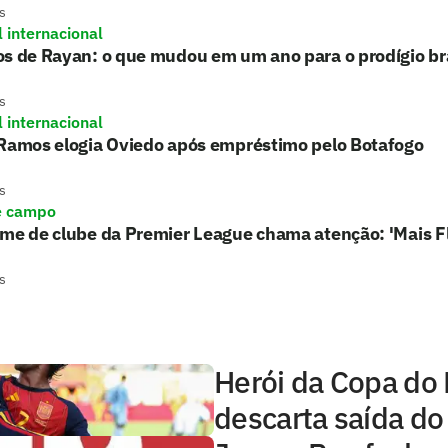
s
l internacional
s de Rayan: o que mudou em um ano para o prodígio bra
s
l internacional
 Ramos elogia Oviedo após empréstimo pelo Botafogo
s
e campo
rme de clube da Premier League chama atenção: 'Mais 
s
Herói da Copa do
descarta saída do