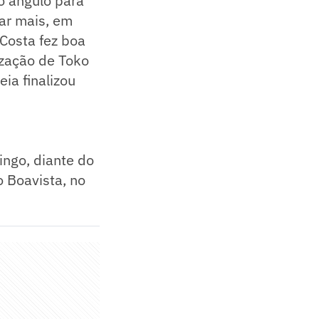
no ângulo para
ar mais, em
Costa fez boa
zação de Toko
ia finalizou
ingo, diante do
o Boavista, no