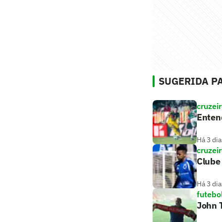
SUGERIDA PA
cruzei
Entend
Há 3 dia
cruzei
Clube 
Há 3 dia
futebo
John T