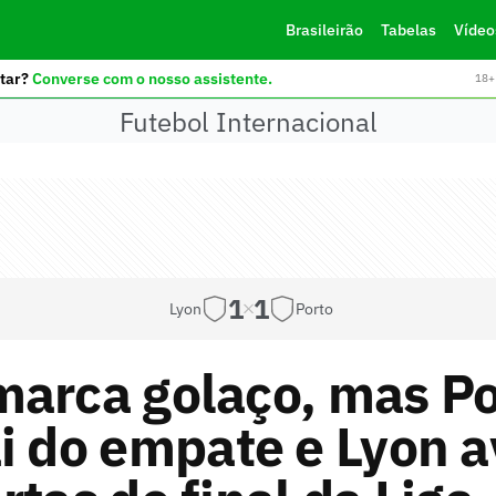
Brasileirão
Tabelas
Vídeo
tar?
Converse com o nosso assistente.
18+ 
Futebol Internacional
1
1
Lyon
Porto
marca golaço, mas Po
i do empate e Lyon 