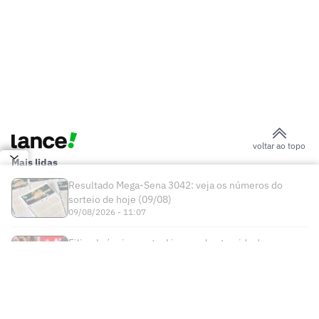
futebol brasileiro: conheça os
companheiros de Almada no River
Vini Jr se pronuncia após renovação com
o Real Madrid
Europeus reagem a decisão do Real
Madrid sobre Vini Jr: 'Realmente'
Clube italiano acerta a contratação de
'novo Messi' do Real Madrid
'Pesadelo' do Flamengo, Jan Virgili é
alvo de interesse do Ajax
Real Madrid anuncia renovação de Vini