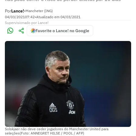
Por
Lance!
•
Mancheter (ING)
04/03/2021
07:42
•
Atualizado em
04/03/2021
Supervisionado
por
Lance!
Favorite o Lance! no Google
Solskjaer não deve ceder jogadores do Manchester United para
seleções(Foto: ANNEGRET HILSE / POOL / AFP)