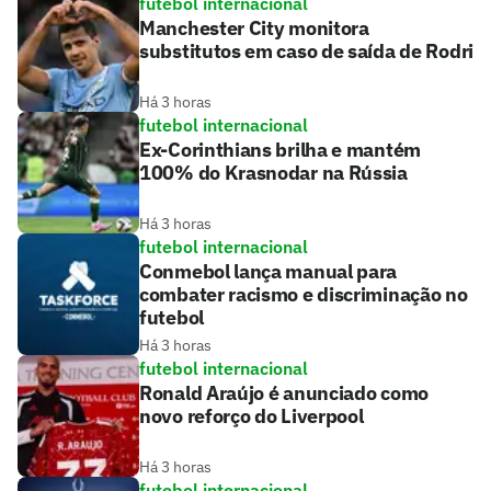
futebol internacional
Manchester City monitora
substitutos em caso de saída de Rodri
Há 3 horas
futebol internacional
Ex-Corinthians brilha e mantém
100% do Krasnodar na Rússia
Há 3 horas
futebol internacional
Conmebol lança manual para
combater racismo e discriminação no
futebol
Há 3 horas
futebol internacional
Ronald Araújo é anunciado como
novo reforço do Liverpool
Há 3 horas
futebol internacional