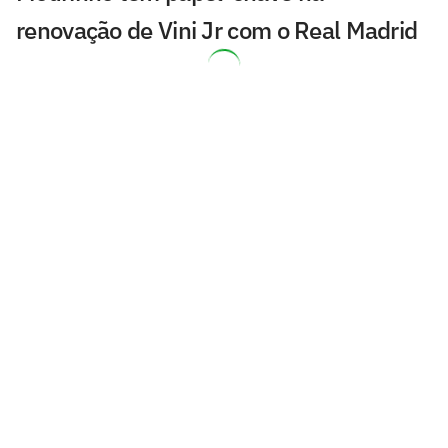
renovação de Vini Jr com o Real Madrid
Jogador do Barcelona cumpre promessa
após título da Copa; veja
Brasileiro marca, Copenhagen vence e
fica perto dos playoffs da Conference
André Clóvis projeta estreia do
Académico na elite portuguesa
Ídolo do Liverpool critica ida de Salah ao
Trabzonspor: 'Poderia mais'
Nikão completa 600 jogos na carreira e
celebra marca histórica
Campeões do mundo e conhecidos do