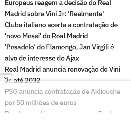
Europeus reagem a decisão do Real
Madrid sobre Vini Jr: 'Realmente'
Clube italiano acerta a contratação de
'novo Messi' do Real Madrid
'Pesadelo' do Flamengo, Jan Virgili é
alvo de interesse do Ajax
Real Madrid anuncia renovação de Vini
Jr. até 2032
PSG anuncia contratação de Akliouche
por 50 milhões de euros
Bracks mantém esperança por Fred no
Atlético: 'Temos essa chama acesa'