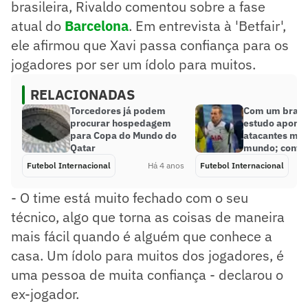
brasileira, Rivaldo comentou sobre a fase
atual do
Barcelona
. Em entrevista à 'Betfair',
ele afirmou que Xavi passa confiança para os
jogadores por ser um ídolo para muitos.
RELACIONADAS
Torcedores já podem
Com um brasil
procurar hospedagem
estudo aponta
para Copa do Mundo do
atacantes mai
Qatar
mundo; confir
Futebol Internacional
Há 4 anos
Futebol Internacional
- O time está muito fechado com o seu
técnico, algo que torna as coisas de maneira
mais fácil quando é alguém que conhece a
casa. Um ídolo para muitos dos jogadores, é
uma pessoa de muita confiança - declarou o
ex-jogador.