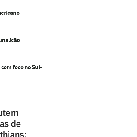
mericano
amalicão
 com foco no Sul-
cutem
as de
thians: