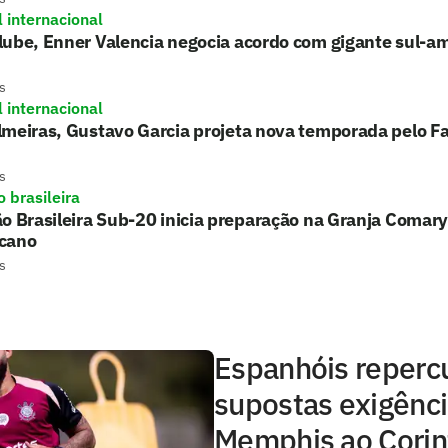
l internacional
lube, Enner Valencia negocia acordo com gigante sul-a
s
l internacional
lmeiras, Gustavo Garcia projeta nova temporada pelo F
s
 brasileira
o Brasileira Sub-20 inicia preparação na Granja Comary
cano
s
Espanhóis reper
supostas exigênci
Memphis ao Corin