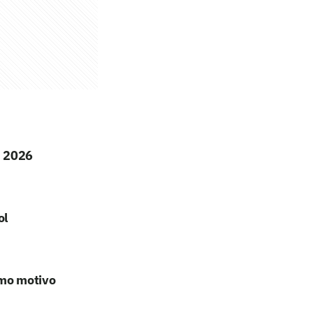
m 2026
ol
omo motivo