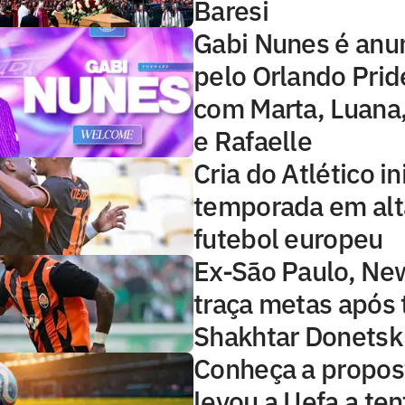
Baresi
Gabi Nunes é anu
pelo Orlando Prid
com Marta, Luana,
e Rafaelle
Cria do Atlético in
temporada em alt
futebol europeu
Ex-São Paulo, Ne
traça metas após 
Shakhtar Donetsk
Conheça a propos
levou a Uefa a ten