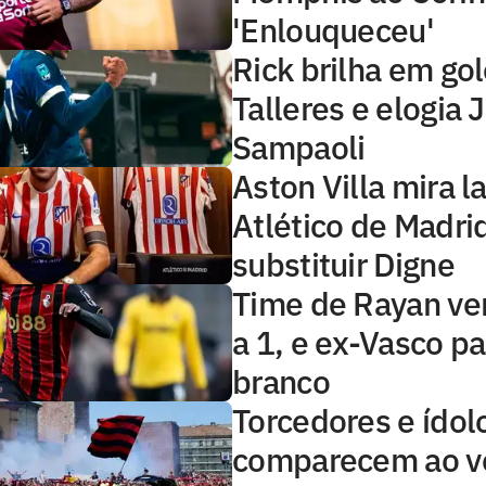
'Enlouqueceu'
Rick brilha em go
Talleres e elogia 
Sampaoli
Aston Villa mira l
Atlético de Madri
substituir Digne
Time de Rayan ve
a 1, e ex-Vasco p
branco
Torcedores e ídol
comparecem ao ve