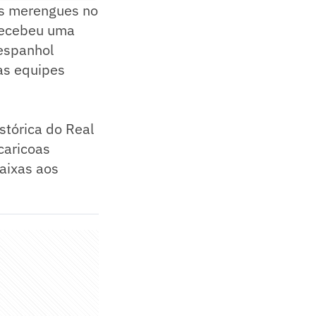
os merengues no
 recebeu uma
 espanhol
as equipes
stórica do Real
caricoas
faixas aos