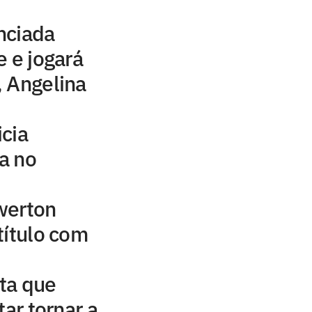
nciada
e e jogará
 Angelina
icia
a no
werton
título com
ta que
tar tornar a