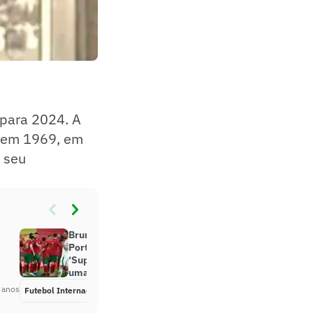
 para 2024. A
o em 1969, em
 seu
Bruno Fernandes fala após
Portugal vencer o Azerbaijão:
‘Super importante começar com
uma vitória’
 anos
Futebol Internacional
Há 5 anos