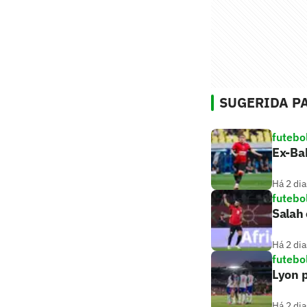
SUGERIDA PA
futebo
Ex-Bah
Há 2 dia
futebo
Salah 
Há 2 dia
futebo
Lyon p
Há 2 dia