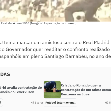
 Real Madrid em 1956 (Imagem: Reprodução de internet)
J tenta marcar um amistoso contra o Real Madrid
do Governador quer reeditar o confronto realizad
espanhóis em pleno Santiago Bernabéu, no ano de
ADAS
Cristiano Ronaldo quer a
drid avalia contratação de
contratação de um atleta como
rancês do Leverkusen
Benzema na Juve
l
Há 5 anos
Futebol Internacional
Há 5