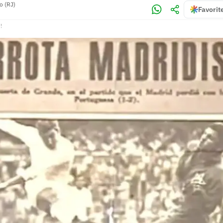
o (RJ)
Favorit
!