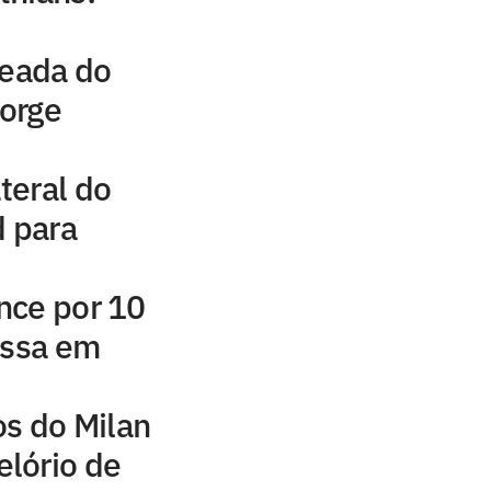
leada do
Jorge
ateral do
d para
nce por 10
assa em
os do Milan
lório de