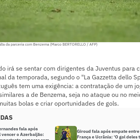
falta da parceria com Benzema (Marco BERTORELLO / AFP)
do irá se sentar com dirigentes da Juventus para 
inal da temporada, segundo o "La Gazzetta dello Sp
rtuguês tem uma exigência: a contratação de um j
 similares a de Benzema, seja no ataque ou no me
 muitas bolas e criar oportunidades de gols.
ADAS
ernandes fala após
Giroud fala após empate entre
 vencer o Azerbaijão:
França e Ucrânia: ‘O gol deles 