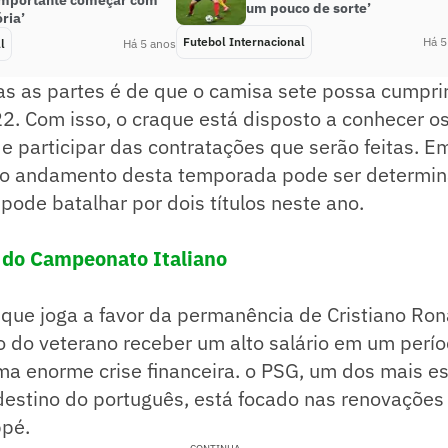
importante começar com
um pouco de sorte’
ria’
Futebol Internacional
Há 5
l
Há 5 anos
s as partes é de que o camisa sete possa cumprir
. Com isso, o craque está disposto a conhecer os
 e participar das contratações que serão feitas. E
 o andamento desta temporada pode ser determin
pode batalhar por dois títulos neste ano.
a do Campeonato Italiano
que joga a favor da permanência de Cristiano Ron
o do veterano receber um alto salário em um perí
ma enorme crise financeira. o PSG, um dos mais e
destino do português, está focado nas renovações
pé.