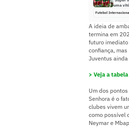
‘Super 
uma vitó
Futebol Internaciona
A ideia de amba
termina em 2022
futuro imediato
confiança, mas
Juventus ainda 
> Veja a tabel
Um dos pontos 
Senhora é o fat
clubes vivem u
como possível 
Neymar e Mbap