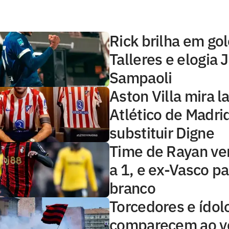
Rick brilha em go
Talleres e elogia 
Sampaoli
Aston Villa mira l
Atlético de Madri
substituir Digne
Time de Rayan ve
a 1, e ex-Vasco p
branco
Torcedores e ídol
comparecem ao ve