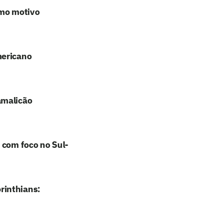
omo motivo
mericano
amalicão
 com foco no Sul-
rinthians: