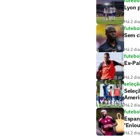
futebo
Lyon p
Há 2 dia
futebo
Sem c
Há 2 dia
futebo
Ex-Pa
Há 2 dia
seleção
Seleçã
Ameri
Há 2 dia
futebo
Espan
'Enlo
Há 2 dia