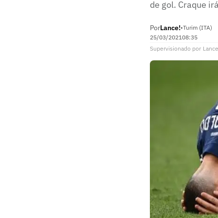
de gol. Craque ir
Por
Lance!
•
Turim (ITA)
25/03/2021
08:35
Supervisionado
por
Lance