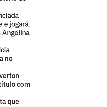
nciada
e e jogará
 Angelina
icia
a no
werton
título com
ta que