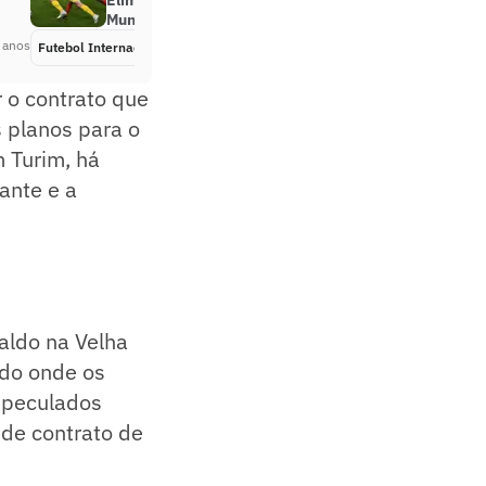
Eliminatórias para a Copa do
Mundo
 anos
Futebol Internacional
Há 5 anos
 o contrato que
 planos para o
m Turim, há
ante e a
aldo na Velha
odo onde os
speculados
 de contrato de