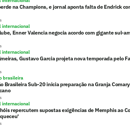
l internacional
erde na Champions, e jornal aponta falta de Endrick c
s
l internacional
lube, Enner Valencia negocia acordo com gigante sul-a
s
l internacional
lmeiras, Gustavo Garcia projeta nova temporada pelo F
s
 brasileira
o Brasileira Sub-20 inicia preparação na Granja Comary
cano
s
l internacional
hóis repercutem supostas exigências de Memphis ao Co
uqueceu'
s