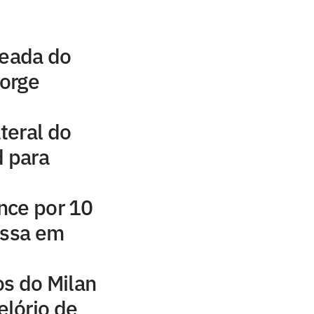
leada do
Jorge
ateral do
d para
nce por 10
assa em
os do Milan
lório de