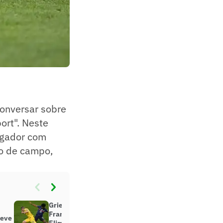
conversar sobre
ort". Neste
ogador com
io de campo,
Griezmann marca golaço, mas
França empata com Ucrânia pelas
teve