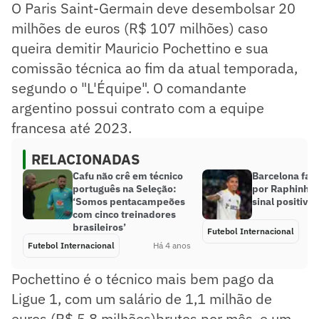
O Paris Saint-Germain deve desembolsar 20
milhões de euros (R$ 107 milhões) caso
queira demitir Mauricio Pochettino e sua
comissão técnica ao fim da atual temporada,
segundo o "L'Équipe". O comandante
argentino possui contrato com a equipe
francesa até 2023.
RELACIONADAS
Cafu não crê em técnico
Barcelona faz
português na Seleção:
por Raphinha e
‘Somos pentacampeões
sinal positivo
com cinco treinadores
brasileiros’
Futebol Internacional
Futebol Internacional
Há 4 anos
Pochettino é o técnico mais bem pago da
Ligue 1, com um salário de 1,1 milhão de
euros (R$ 5,8 milhões)brutos por mês, e um