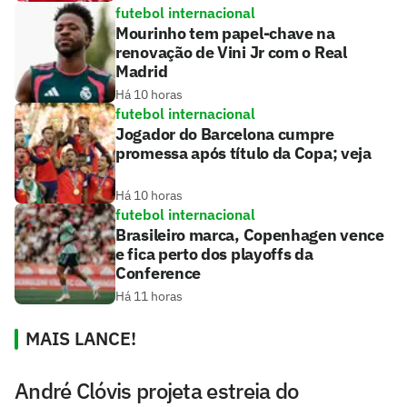
futebol internacional
Mourinho tem papel-chave na
renovação de Vini Jr com o Real
Madrid
Há 10 horas
futebol internacional
Jogador do Barcelona cumpre
promessa após título da Copa; veja
Há 10 horas
futebol internacional
Brasileiro marca, Copenhagen vence
e fica perto dos playoffs da
Conference
Há 11 horas
MAIS LANCE!
André Clóvis projeta estreia do