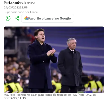
Por
Lance!
•
Paris (FRA)
24/03/2022
12:59
Supervisionado
por
Lance!
Favorite o Lance! no Google
Mauricio Pochettino balança no cargo de técnico do PSG (Foto: JAVIER
SORIANO / AFP)