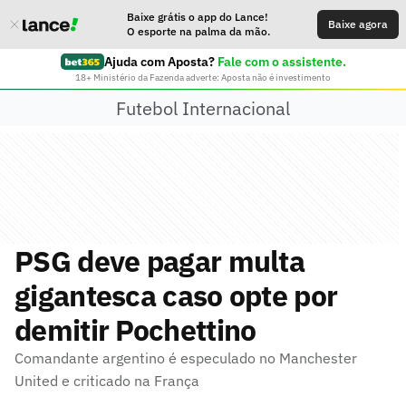
Baixe grátis o app do Lance!
Baixe agora
O esporte na palma da mão.
Ajuda com Aposta?
Fale com o assistente.
18+ Ministério da Fazenda adverte: Aposta não é investimento
Futebol Internacional
PSG deve pagar multa
gigantesca caso opte por
demitir Pochettino
Comandante argentino é especulado no Manchester
United e criticado na França